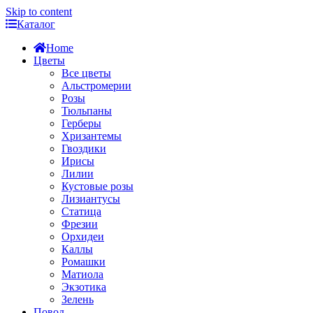
Skip to content
Каталог
Home
Цветы
Все цветы
Альстромерии
Розы
Тюльпаны
Герберы
Хризантемы
Гвоздики
Ирисы
Лилии
Кустовые розы
Лизиантусы
Статица
Фрезии
Орхидеи
Каллы
Ромашки
Матиола
Экзотика
Зелень
Повод