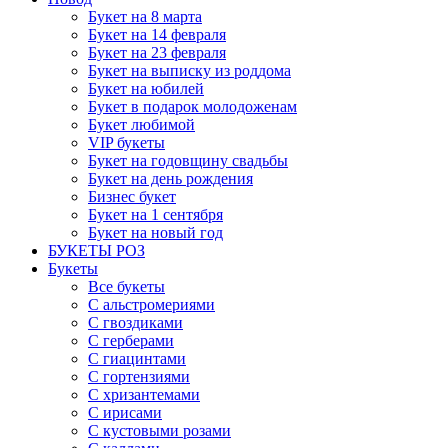
Букет на 8 марта
Букет на 14 февраля
Букет на 23 февраля
Букет на выписку из роддома
Букет на юбилей
Букет в подарок молодоженам
Букет любимой
VIP букеты
Букет на годовщину свадьбы
Букет на день рождения
Бизнес букет
Букет на 1 сентября
Букет на новый год
БУКЕТЫ РОЗ
Букеты
Все букеты
С альстромериями
С гвоздиками
С герберами
С гиацинтами
С гортензиями
С хризантемами
С ирисами
С кустовыми розами