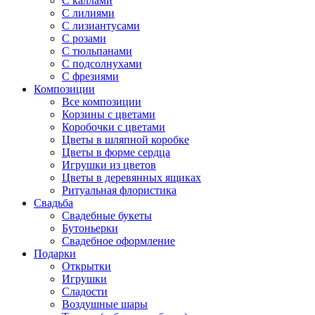
С каллами
С лилиями
С лизиантусами
С розами
С тюльпанами
С подсолнухами
С фрезиями
Композиции
Все композиции
Корзины с цветами
Коробочки с цветами
Цветы в шляпной коробке
Цветы в форме сердца
Игрушки из цветов
Цветы в деревянных ящиках
Ритуальная флористика
Свадьба
Свадебные букеты
Бутоньерки
Свадебное оформление
Подарки
Открытки
Игрушки
Сладости
Воздушные шары