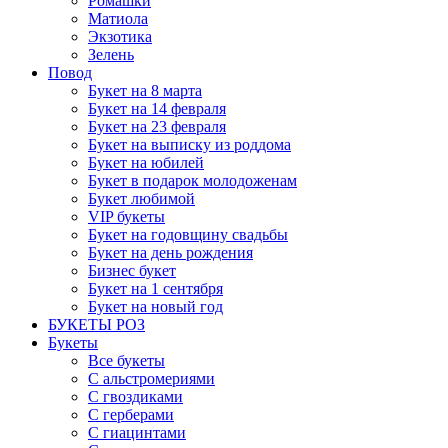
Ромашки
Матиола
Экзотика
Зелень
Повод
Букет на 8 марта
Букет на 14 февраля
Букет на 23 февраля
Букет на выписку из роддома
Букет на юбилей
Букет в подарок молодоженам
Букет любимой
VIP букеты
Букет на годовщину свадьбы
Букет на день рождения
Бизнес букет
Букет на 1 сентября
Букет на новый год
БУКЕТЫ РОЗ
Букеты
Все букеты
С альстромериями
С гвоздиками
С герберами
С гиацинтами