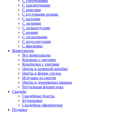
С гортензиями
С хризантемами
С ирисами
С кустовыми розами
С каллами
С лилиями
С лизиантусами
С розами
С тюльпанами
С подсолнухами
С фрезиями
Композиции
Все композиции
Корзины с цветами
Коробочки с цветами
Цветы в шляпной коробке
Цветы в форме сердца
Игрушки из цветов
Цветы в деревянных ящиках
Ритуальная флористика
Свадьба
Свадебные букеты
Бутоньерки
Свадебное оформление
Подарки