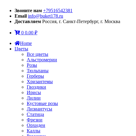
Звоните нам
+79516542381
Email
info@buket178.ru
Доставляем
Россия, г. Санкт-Петербург, г. Москва
0
0.00
₽
Home
Цветы
Все цветы
Альстромерии
Розы
Тюльпаны
Герберы
Хризантемы
Гвоздики
Ирисы
Лилии
Кустовые розы
Лизиантусы
Статица
Фрезии
Орхидеи
Каллы