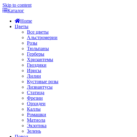
Skip to content
Каталог
Home
Цветы
Все цветы
Альстромерии
Розы
Тюльпаны
Герберы
Хризантемы
Гвоздики
Ирисы
Лилии
Кустовые розы
Лизиантусы
Статица
Фрезии
Орхидеи
Каллы
Ромашки
Матиола
Экзотика
Зелень
Повод