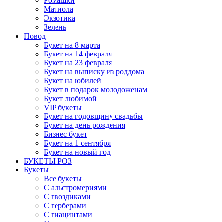
Ромашки
Матиола
Экзотика
Зелень
Повод
Букет на 8 марта
Букет на 14 февраля
Букет на 23 февраля
Букет на выписку из роддома
Букет на юбилей
Букет в подарок молодоженам
Букет любимой
VIP букеты
Букет на годовщину свадьбы
Букет на день рождения
Бизнес букет
Букет на 1 сентября
Букет на новый год
БУКЕТЫ РОЗ
Букеты
Все букеты
С альстромериями
С гвоздиками
С герберами
С гиацинтами