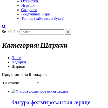
Открытки
Игрушки
Сладости
Воздушные шары
Топпер (табличка в букет)
Search for:
Категория:
Шарики
Home
Подарки
Шарики
Представлено 6 товаров
Фигура фольгированная сердце