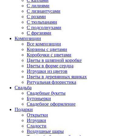
С каллами
С лилиями
С лизиантусами
С розами
С тюльпанами
С подсолнухами
С фрезиями
Композиции
Все композиции
Корзины с цветами
Коробочки с цветами
Цветы в шляпной коробке
Цветы в форме сердца
Игрушки из цветов
Цветы в деревянных ящиках
Ритуальная флористика
Свадьба
Свадебные букеты
Бутоньерки
Свадебное оформление
Подарки
Открытки
Игрушки
Сладости
Воздушные шары