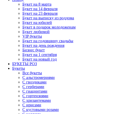
Букет на 8 марта
Букет на 14 февраля
Букет на 23 февраля
Букет на выписку из роддома
Букет на юбилей
Букет в подарок молодоженам
Букет любимой
VIP букеты
Букет на годовщину свадьбы
Букет на день рождения
Бизнес букет
Букет на 1 сентября
Букет на новый год
БУКЕТЫ РОЗ
Букеты
Все букеты
С альстромериями
С гвоздиками
С герберами
С гиацинтами
С гортензиями
С хризантемами
С ирисами
С кустовыми розами