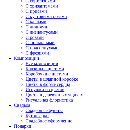
С гортензиями
С хризантемами
С ирисами
С кустовыми розами
С каллами
С лилиями
С лизиантусами
С розами
С тюльпанами
С подсолнухами
С фрезиями
Композиции
Все композиции
Корзины с цветами
Коробочки с цветами
Цветы в шляпной коробке
Цветы в форме сердца
Игрушки из цветов
Цветы в деревянных ящиках
Ритуальная флористика
Свадьба
Свадебные букеты
Бутоньерки
Свадебное оформление
Подарки