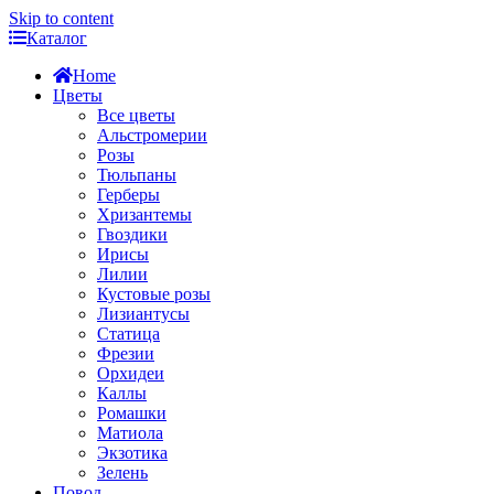
Skip to content
Каталог
Home
Цветы
Все цветы
Альстромерии
Розы
Тюльпаны
Герберы
Хризантемы
Гвоздики
Ирисы
Лилии
Кустовые розы
Лизиантусы
Статица
Фрезии
Орхидеи
Каллы
Ромашки
Матиола
Экзотика
Зелень
Повод