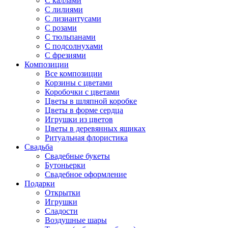
С каллами
С лилиями
С лизиантусами
С розами
С тюльпанами
С подсолнухами
С фрезиями
Композиции
Все композиции
Корзины с цветами
Коробочки с цветами
Цветы в шляпной коробке
Цветы в форме сердца
Игрушки из цветов
Цветы в деревянных ящиках
Ритуальная флористика
Свадьба
Свадебные букеты
Бутоньерки
Свадебное оформление
Подарки
Открытки
Игрушки
Сладости
Воздушные шары