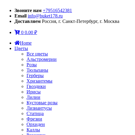
Звоните нам
+79516542381
Email
info@buket178.ru
Доставляем
Россия, г. Санкт-Петербург, г. Москва
0
0.00
₽
Home
Цветы
Все цветы
Альстромерии
Розы
Тюльпаны
Герберы
Хризантемы
Гвоздики
Ирисы
Лилии
Кустовые розы
Лизиантусы
Статица
Фрезии
Орхидеи
Каллы