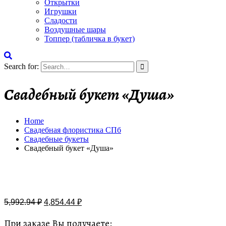
Открытки
Игрушки
Сладости
Воздушные шары
Топпер (табличка в букет)
Search for:
Свадебный букет «Душа»
Home
Свадебная флористика СПб
Свадебные букеты
Свадебный букет «Душа»
Бесплатная доставка
5,992.94
₽
4,854.44
₽
При заказе Вы получаете: