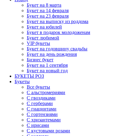
Букет на 8 марта
Букет на 14 февраля
Букет на 23 февраля
Букет на выписку из роддома
Букет на юбилей
Букет в подарок молодоженам
Букет любимой
VIP букеты
Букет на годовщину свадьбы
Букет на день рождения
Бизнес букет
Букет на 1 сентября
Букет на новый год
БУКЕТЫ РОЗ
Букеты
Все букеты
С альстромериями
С гвоздиками
С герберами
С гиацинтами
С гортензиями
С хризантемами
С ирисами
С кустовыми розами