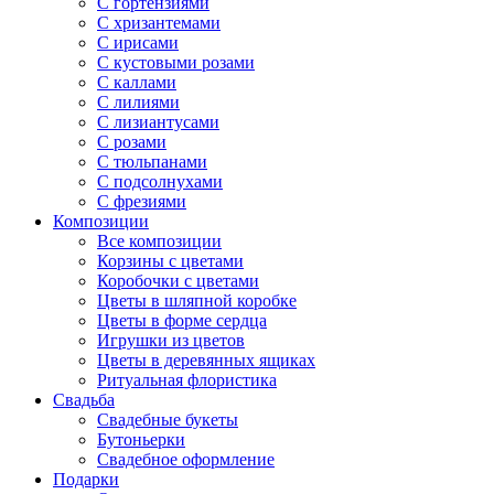
С гортензиями
С хризантемами
С ирисами
С кустовыми розами
С каллами
С лилиями
С лизиантусами
С розами
С тюльпанами
С подсолнухами
С фрезиями
Композиции
Все композиции
Корзины с цветами
Коробочки с цветами
Цветы в шляпной коробке
Цветы в форме сердца
Игрушки из цветов
Цветы в деревянных ящиках
Ритуальная флористика
Свадьба
Свадебные букеты
Бутоньерки
Свадебное оформление
Подарки