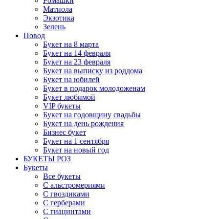
Ромашки
Матиола
Экзотика
Зелень
Повод
Букет на 8 марта
Букет на 14 февраля
Букет на 23 февраля
Букет на выписку из роддома
Букет на юбилей
Букет в подарок молодоженам
Букет любимой
VIP букеты
Букет на годовщину свадьбы
Букет на день рождения
Бизнес букет
Букет на 1 сентября
Букет на новый год
БУКЕТЫ РОЗ
Букеты
Все букеты
С альстромериями
С гвоздиками
С герберами
С гиацинтами