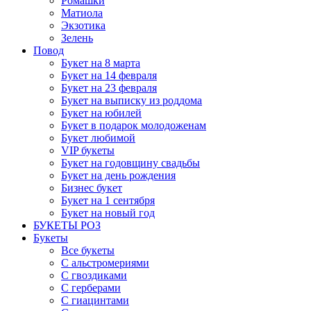
Ромашки
Матиола
Экзотика
Зелень
Повод
Букет на 8 марта
Букет на 14 февраля
Букет на 23 февраля
Букет на выписку из роддома
Букет на юбилей
Букет в подарок молодоженам
Букет любимой
VIP букеты
Букет на годовщину свадьбы
Букет на день рождения
Бизнес букет
Букет на 1 сентября
Букет на новый год
БУКЕТЫ РОЗ
Букеты
Все букеты
С альстромериями
С гвоздиками
С герберами
С гиацинтами