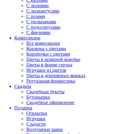
С каллами
С лилиями
С лизиантусами
С розами
С тюльпанами
С подсолнухами
С фрезиями
Композиции
Все композиции
Корзины с цветами
Коробочки с цветами
Цветы в шляпной коробке
Цветы в форме сердца
Игрушки из цветов
Цветы в деревянных ящиках
Ритуальная флористика
Свадьба
Свадебные букеты
Бутоньерки
Свадебное оформление
Подарки
Открытки
Игрушки
Сладости
Воздушные шары