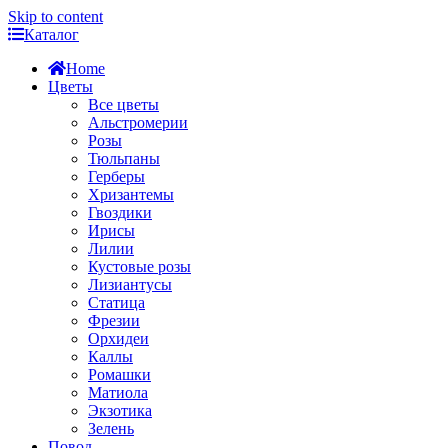
Skip to content
Каталог
Home
Цветы
Все цветы
Альстромерии
Розы
Тюльпаны
Герберы
Хризантемы
Гвоздики
Ирисы
Лилии
Кустовые розы
Лизиантусы
Статица
Фрезии
Орхидеи
Каллы
Ромашки
Матиола
Экзотика
Зелень
Повод