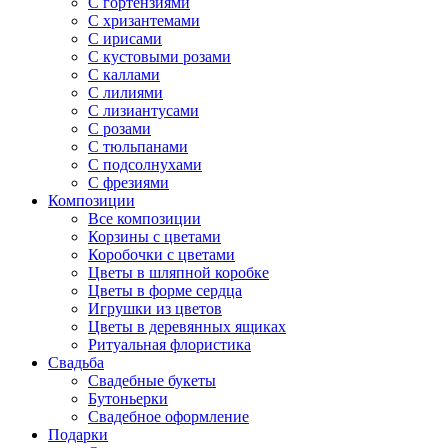
С гортензиями
С хризантемами
С ирисами
С кустовыми розами
С каллами
С лилиями
С лизиантусами
С розами
С тюльпанами
С подсолнухами
С фрезиями
Композиции
Все композиции
Корзины с цветами
Коробочки с цветами
Цветы в шляпной коробке
Цветы в форме сердца
Игрушки из цветов
Цветы в деревянных ящиках
Ритуальная флористика
Свадьба
Свадебные букеты
Бутоньерки
Свадебное оформление
Подарки