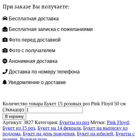
При заказе Вы получаете:
Бесплатная доставка
Бесплатная записка с пожеланиями
Фото перед доставкой
Фото с получателем
Анонимная доставка
Доставка по номеру телефона
Уведомление о доставке
Количество товара Букет 15 розовых роз Pink Floyd 50 см
(Эквадор)
В корзину
Артикул:
3827
Категория:
Букеты из роз
Метки:
Pink Floyd
,
Букет из 15 роз
,
Букет на 14 февраля
,
Букет на выписку из
роддома
,
Букет на день рождения
,
Букет на юбилей
,
Букеты с
розами
,
Розовая роза