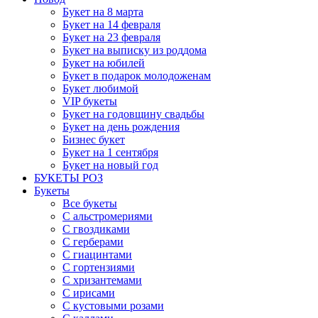
Букет на 8 марта
Букет на 14 февраля
Букет на 23 февраля
Букет на выписку из роддома
Букет на юбилей
Букет в подарок молодоженам
Букет любимой
VIP букеты
Букет на годовщину свадьбы
Букет на день рождения
Бизнес букет
Букет на 1 сентября
Букет на новый год
БУКЕТЫ РОЗ
Букеты
Все букеты
С альстромериями
С гвоздиками
С герберами
С гиацинтами
С гортензиями
С хризантемами
С ирисами
С кустовыми розами