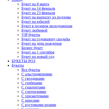
Букет на 8 марта
Букет на 14 февраля
Букет на 23 февраля
Букет на выписку из роддома
Букет на юбилей
Букет в подарок молодоженам
Букет любимой
VIP букеты
Букет на годовщину свадьбы
Букет на день рождения
Бизнес букет
Букет на 1 сентября
Букет на новый год
БУКЕТЫ РОЗ
Букеты
Все букеты
С альстромериями
С гвоздиками
С герберами
С гиацинтами
С гортензиями
С хризантемами
С ирисами
С кустовыми розами