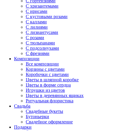
С гортензиями
С хризантемами
С ирисами
С кустовыми розами
С каллами
С лилиями
С лизиантусами
С розами
С тюльпанами
С подсолнухами
С фрезиями
Композиции
Все композиции
Корзины с цветами
Коробочки с цветами
Цветы в шляпной коробке
Цветы в форме сердца
Игрушки из цветов
Цветы в деревянных ящиках
Ритуальная флористика
Свадьба
Свадебные букеты
Бутоньерки
Свадебное оформление
Подарки