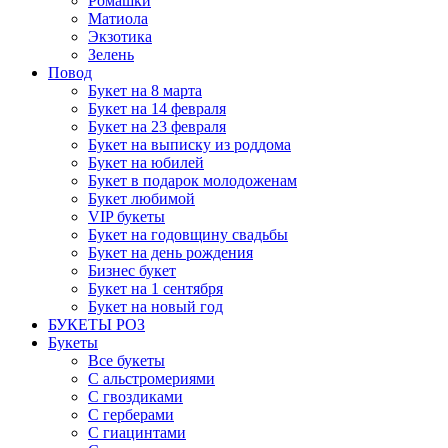
Ромашки
Матиола
Экзотика
Зелень
Повод
Букет на 8 марта
Букет на 14 февраля
Букет на 23 февраля
Букет на выписку из роддома
Букет на юбилей
Букет в подарок молодоженам
Букет любимой
VIP букеты
Букет на годовщину свадьбы
Букет на день рождения
Бизнес букет
Букет на 1 сентября
Букет на новый год
БУКЕТЫ РОЗ
Букеты
Все букеты
С альстромериями
С гвоздиками
С герберами
С гиацинтами