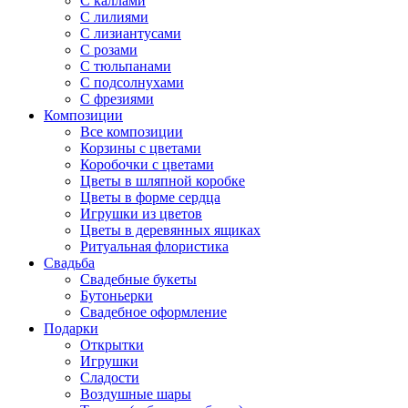
С каллами
С лилиями
С лизиантусами
С розами
С тюльпанами
С подсолнухами
С фрезиями
Композиции
Все композиции
Корзины с цветами
Коробочки с цветами
Цветы в шляпной коробке
Цветы в форме сердца
Игрушки из цветов
Цветы в деревянных ящиках
Ритуальная флористика
Свадьба
Свадебные букеты
Бутоньерки
Свадебное оформление
Подарки
Открытки
Игрушки
Сладости
Воздушные шары