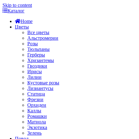
Skip to content
Каталог
Home
Цветы
Все цветы
Альстромерии
Розы
Тюльпаны
Герберы
Хризантемы
Гвоздики
Ирисы
Лилии
Кустовые розы
Лизиантусы
Статица
Фрезии
Орхидеи
Каллы
Ромашки
Матиола
Экзотика
Зелень
Повод