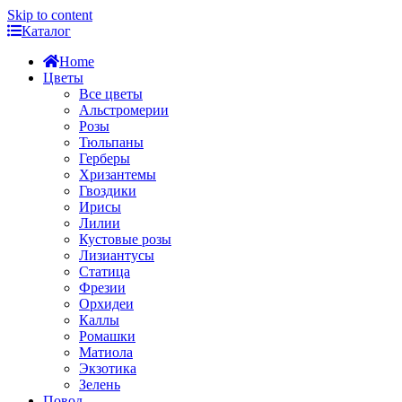
Skip to content
Каталог
Home
Цветы
Все цветы
Альстромерии
Розы
Тюльпаны
Герберы
Хризантемы
Гвоздики
Ирисы
Лилии
Кустовые розы
Лизиантусы
Статица
Фрезии
Орхидеи
Каллы
Ромашки
Матиола
Экзотика
Зелень
Повод