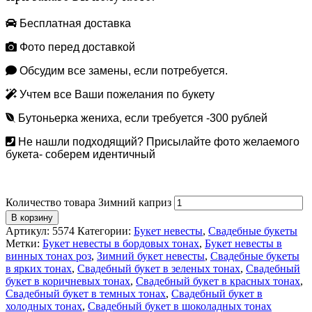
Бесплатная доставка
Фото перед доставкой
Обсудим все замены, если потребуется.
Учтем все Ваши пожелания по букету
Бутоньерка жениха, если требуется -300 рублей
Не нашли подходящий? Присылайте фото желаемого
букета- соберем идентичный
Количество товара Зимний каприз
В корзину
Артикул:
5574
Категории:
Букет невесты
,
Свадебные букеты
Метки:
Букет невесты в бордовых тонах
,
Букет невесты в
винных тонах роз
,
Зимний букет невесты
,
Свадебные букеты
в ярких тонах
,
Свадебный букет в зеленых тонах
,
Свадебный
букет в коричневых тонах
,
Свадебный букет в красных тонах
,
Свадебный букет в темных тонах
,
Свадебный букет в
холодных тонах
,
Свадебный букет в шоколадных тонах