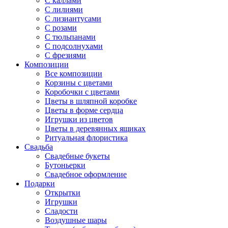
С каллами
С лилиями
С лизиантусами
С розами
С тюльпанами
С подсолнухами
С фрезиями
Композиции
Все композиции
Корзины с цветами
Коробочки с цветами
Цветы в шляпной коробке
Цветы в форме сердца
Игрушки из цветов
Цветы в деревянных ящиках
Ритуальная флористика
Свадьба
Свадебные букеты
Бутоньерки
Свадебное оформление
Подарки
Открытки
Игрушки
Сладости
Воздушные шары