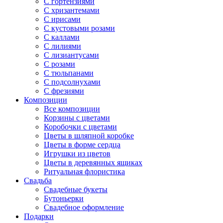
С гортензиями
С хризантемами
С ирисами
С кустовыми розами
С каллами
С лилиями
С лизиантусами
С розами
С тюльпанами
С подсолнухами
С фрезиями
Композиции
Все композиции
Корзины с цветами
Коробочки с цветами
Цветы в шляпной коробке
Цветы в форме сердца
Игрушки из цветов
Цветы в деревянных ящиках
Ритуальная флористика
Свадьба
Свадебные букеты
Бутоньерки
Свадебное оформление
Подарки