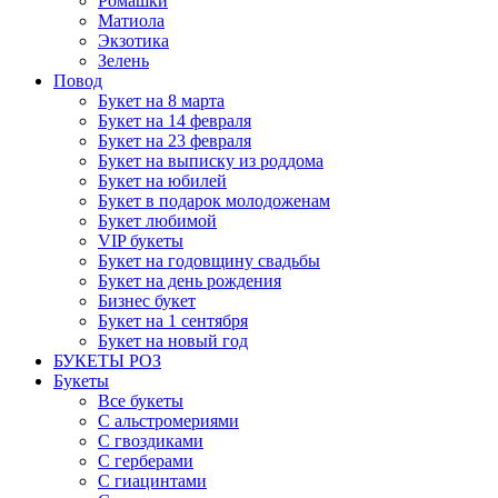
Ромашки
Матиола
Экзотика
Зелень
Повод
Букет на 8 марта
Букет на 14 февраля
Букет на 23 февраля
Букет на выписку из роддома
Букет на юбилей
Букет в подарок молодоженам
Букет любимой
VIP букеты
Букет на годовщину свадьбы
Букет на день рождения
Бизнес букет
Букет на 1 сентября
Букет на новый год
БУКЕТЫ РОЗ
Букеты
Все букеты
С альстромериями
С гвоздиками
С герберами
С гиацинтами