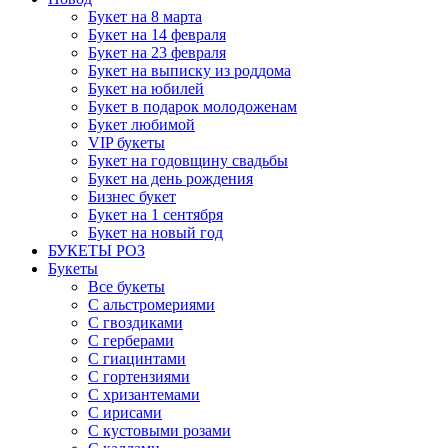
Букет на 8 марта
Букет на 14 февраля
Букет на 23 февраля
Букет на выписку из роддома
Букет на юбилей
Букет в подарок молодоженам
Букет любимой
VIP букеты
Букет на годовщину свадьбы
Букет на день рождения
Бизнес букет
Букет на 1 сентября
Букет на новый год
БУКЕТЫ РОЗ
Букеты
Все букеты
С альстромериями
С гвоздиками
С герберами
С гиацинтами
С гортензиями
С хризантемами
С ирисами
С кустовыми розами