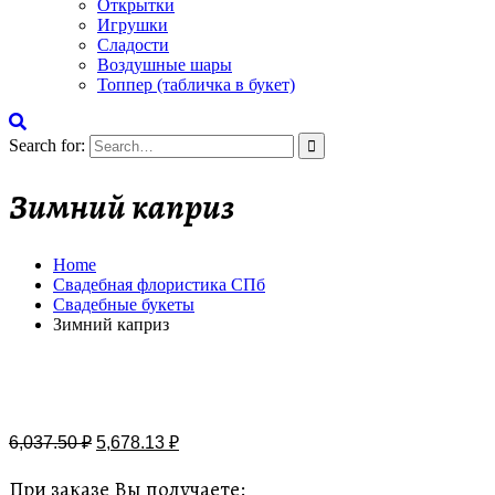
Открытки
Игрушки
Сладости
Воздушные шары
Топпер (табличка в букет)
Search for:
Зимний каприз
Home
Свадебная флористика СПб
Свадебные букеты
Зимний каприз
Бесплатная доставка
6,037.50
₽
5,678.13
₽
При заказе Вы получаете: