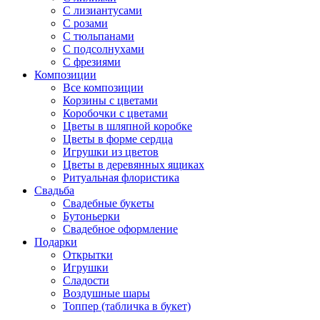
С лизиантусами
С розами
С тюльпанами
С подсолнухами
С фрезиями
Композиции
Все композиции
Корзины с цветами
Коробочки с цветами
Цветы в шляпной коробке
Цветы в форме сердца
Игрушки из цветов
Цветы в деревянных ящиках
Ритуальная флористика
Свадьба
Свадебные букеты
Бутоньерки
Свадебное оформление
Подарки
Открытки
Игрушки
Сладости
Воздушные шары
Топпер (табличка в букет)