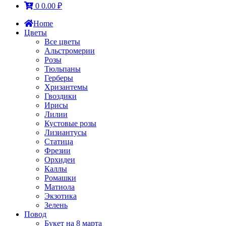
0
0.00
₽
Home
Цветы
Все цветы
Альстромерии
Розы
Тюльпаны
Герберы
Хризантемы
Гвоздики
Ирисы
Лилии
Кустовые розы
Лизиантусы
Статица
Фрезии
Орхидеи
Каллы
Ромашки
Матиола
Экзотика
Зелень
Повод
Букет на 8 марта