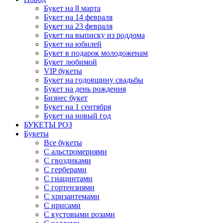
Букет на 8 марта
Букет на 14 февраля
Букет на 23 февраля
Букет на выписку из роддома
Букет на юбилей
Букет в подарок молодоженам
Букет любимой
VIP букеты
Букет на годовщину свадьбы
Букет на день рождения
Бизнес букет
Букет на 1 сентября
Букет на новый год
БУКЕТЫ РОЗ
Букеты
Все букеты
С альстромериями
С гвоздиками
С герберами
С гиацинтами
С гортензиями
С хризантемами
С ирисами
С кустовыми розами