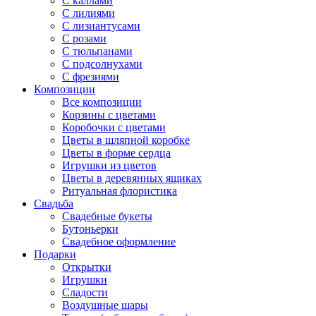
С каллами
С лилиями
С лизиантусами
С розами
С тюльпанами
С подсолнухами
С фрезиями
Композиции
Все композиции
Корзины с цветами
Коробочки с цветами
Цветы в шляпной коробке
Цветы в форме сердца
Игрушки из цветов
Цветы в деревянных ящиках
Ритуальная флористика
Свадьба
Свадебные букеты
Бутоньерки
Свадебное оформление
Подарки
Открытки
Игрушки
Сладости
Воздушные шары