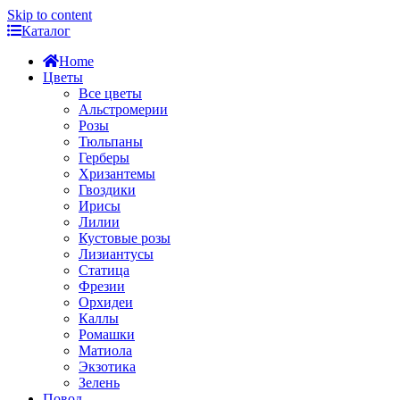
Skip to content
Каталог
Home
Цветы
Все цветы
Альстромерии
Розы
Тюльпаны
Герберы
Хризантемы
Гвоздики
Ирисы
Лилии
Кустовые розы
Лизиантусы
Статица
Фрезии
Орхидеи
Каллы
Ромашки
Матиола
Экзотика
Зелень
Повод