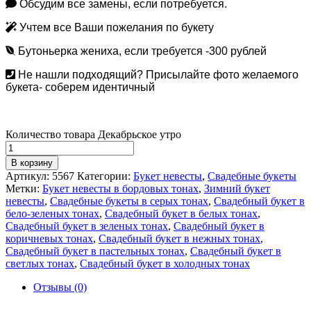
Обсудим все замены, если потребуется.
Учтем все Ваши пожелания по букету
Бутоньерка жениха, если требуется -300 рублей
Не нашли подходящий? Присылайте фото желаемого
букета- соберем идентичный
Количество товара Декабрьское утро
В корзину
Артикул:
5567
Категории:
Букет невесты
,
Свадебные букеты
Метки:
Букет невесты в бордовых тонах
,
Зимний букет
невесты
,
Свадебные букеты в серых тонах
,
Свадебный букет в
бело-зеленых тонах
,
Свадебный букет в белых тонах
,
Свадебный букет в зеленых тонах
,
Свадебный букет в
коричневых тонах
,
Свадебный букет в нежных тонах
,
Свадебный букет в пастельных тонах
,
Свадебный букет в
светлых тонах
,
Свадебный букет в холодных тонах
Отзывы (0)