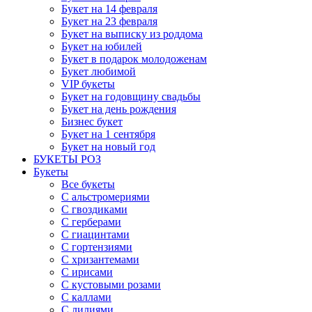
Букет на 14 февраля
Букет на 23 февраля
Букет на выписку из роддома
Букет на юбилей
Букет в подарок молодоженам
Букет любимой
VIP букеты
Букет на годовщину свадьбы
Букет на день рождения
Бизнес букет
Букет на 1 сентября
Букет на новый год
БУКЕТЫ РОЗ
Букеты
Все букеты
С альстромериями
С гвоздиками
С герберами
С гиацинтами
С гортензиями
С хризантемами
С ирисами
С кустовыми розами
С каллами
С лилиями