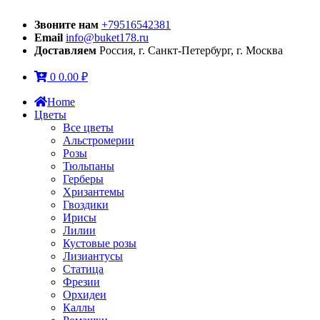
Звоните нам
+79516542381
Email
info@buket178.ru
Доставляем
Россия, г. Санкт-Петербург, г. Москва
0
0.00
₽
Home
Цветы
Все цветы
Альстромерии
Розы
Тюльпаны
Герберы
Хризантемы
Гвоздики
Ирисы
Лилии
Кустовые розы
Лизиантусы
Статица
Фрезии
Орхидеи
Каллы