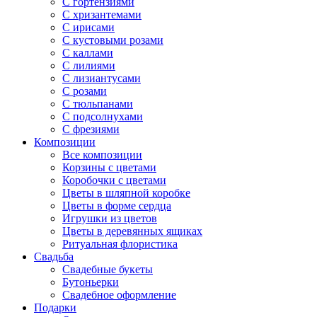
С гортензиями
С хризантемами
С ирисами
С кустовыми розами
С каллами
С лилиями
С лизиантусами
С розами
С тюльпанами
С подсолнухами
С фрезиями
Композиции
Все композиции
Корзины с цветами
Коробочки с цветами
Цветы в шляпной коробке
Цветы в форме сердца
Игрушки из цветов
Цветы в деревянных ящиках
Ритуальная флористика
Свадьба
Свадебные букеты
Бутоньерки
Свадебное оформление
Подарки