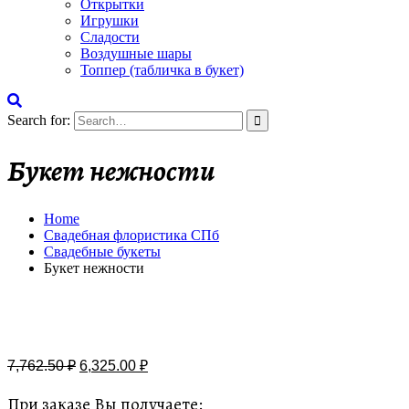
Открытки
Игрушки
Сладости
Воздушные шары
Топпер (табличка в букет)
Search for:
Букет нежности
Home
Свадебная флористика СПб
Свадебные букеты
Букет нежности
Бесплатная доставка
7,762.50
₽
6,325.00
₽
При заказе Вы получаете: