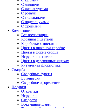
С каллами
С лилиями
С лизиантусами
С розами
С тюльпанами
С подсолнухами
С фрезиями
Композиции
Все композиции
Корзины с цветами
Коробочки с цветами
Цветы в шляпной коробке
Цветы в форме сердца
Игрушки из цветов
Цветы в деревянных ящиках
Ритуальная флористика
Свадьба
Свадебные букеты
Бутоньерки
Свадебное оформление
Подарки
Открытки
Игрушки
Сладости
Воздушные шары