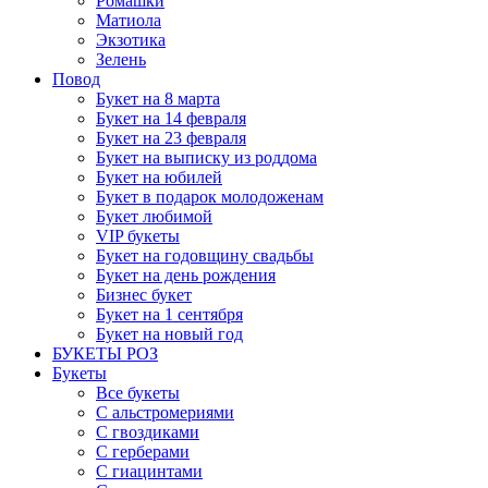
Ромашки
Матиола
Экзотика
Зелень
Повод
Букет на 8 марта
Букет на 14 февраля
Букет на 23 февраля
Букет на выписку из роддома
Букет на юбилей
Букет в подарок молодоженам
Букет любимой
VIP букеты
Букет на годовщину свадьбы
Букет на день рождения
Бизнес букет
Букет на 1 сентября
Букет на новый год
БУКЕТЫ РОЗ
Букеты
Все букеты
С альстромериями
С гвоздиками
С герберами
С гиацинтами