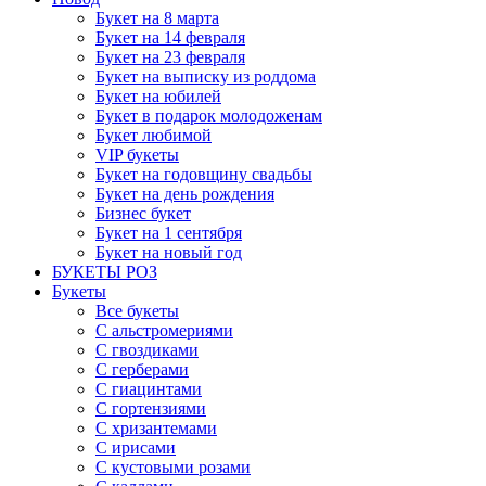
Букет на 8 марта
Букет на 14 февраля
Букет на 23 февраля
Букет на выписку из роддома
Букет на юбилей
Букет в подарок молодоженам
Букет любимой
VIP букеты
Букет на годовщину свадьбы
Букет на день рождения
Бизнес букет
Букет на 1 сентября
Букет на новый год
БУКЕТЫ РОЗ
Букеты
Все букеты
С альстромериями
С гвоздиками
С герберами
С гиацинтами
С гортензиями
С хризантемами
С ирисами
С кустовыми розами