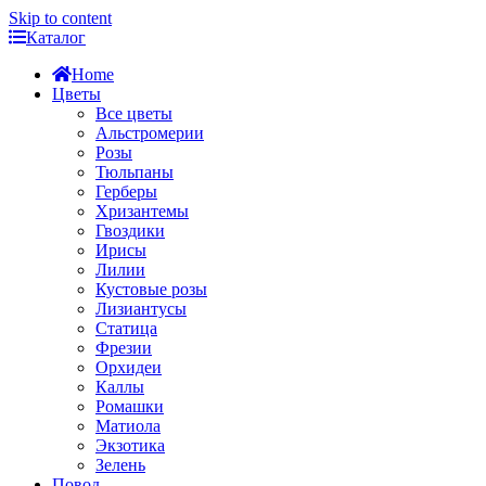
Skip to content
Каталог
Home
Цветы
Все цветы
Альстромерии
Розы
Тюльпаны
Герберы
Хризантемы
Гвоздики
Ирисы
Лилии
Кустовые розы
Лизиантусы
Статица
Фрезии
Орхидеи
Каллы
Ромашки
Матиола
Экзотика
Зелень
Повод