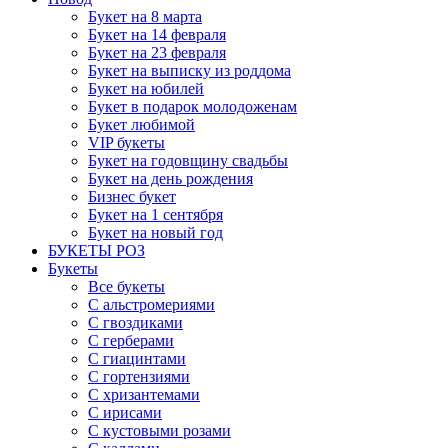
Букет на 8 марта
Букет на 14 февраля
Букет на 23 февраля
Букет на выписку из роддома
Букет на юбилей
Букет в подарок молодоженам
Букет любимой
VIP букеты
Букет на годовщину свадьбы
Букет на день рождения
Бизнес букет
Букет на 1 сентября
Букет на новый год
БУКЕТЫ РОЗ
Букеты
Все букеты
С альстромериями
С гвоздиками
С герберами
С гиацинтами
С гортензиями
С хризантемами
С ирисами
С кустовыми розами