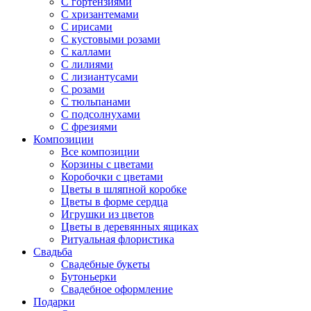
С гортензиями
С хризантемами
С ирисами
С кустовыми розами
С каллами
С лилиями
С лизиантусами
С розами
С тюльпанами
С подсолнухами
С фрезиями
Композиции
Все композиции
Корзины с цветами
Коробочки с цветами
Цветы в шляпной коробке
Цветы в форме сердца
Игрушки из цветов
Цветы в деревянных ящиках
Ритуальная флористика
Свадьба
Свадебные букеты
Бутоньерки
Свадебное оформление
Подарки