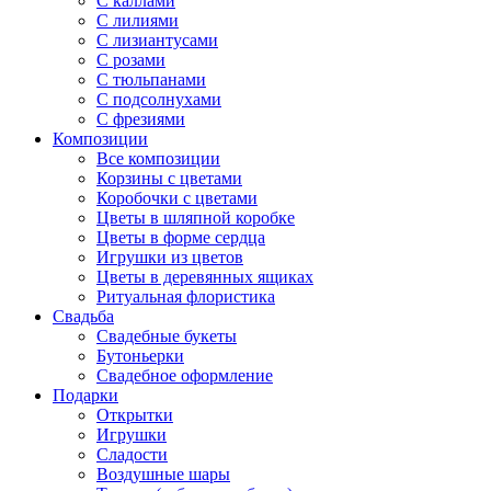
С каллами
С лилиями
С лизиантусами
С розами
С тюльпанами
С подсолнухами
С фрезиями
Композиции
Все композиции
Корзины с цветами
Коробочки с цветами
Цветы в шляпной коробке
Цветы в форме сердца
Игрушки из цветов
Цветы в деревянных ящиках
Ритуальная флористика
Свадьба
Свадебные букеты
Бутоньерки
Свадебное оформление
Подарки
Открытки
Игрушки
Сладости
Воздушные шары