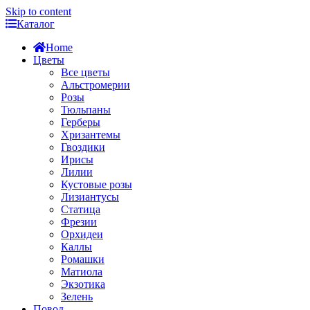
Skip to content
Каталог
Home
Цветы
Все цветы
Альстромерии
Розы
Тюльпаны
Герберы
Хризантемы
Гвоздики
Ирисы
Лилии
Кустовые розы
Лизиантусы
Статица
Фрезии
Орхидеи
Каллы
Ромашки
Матиола
Экзотика
Зелень
Повод