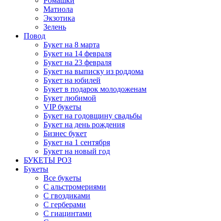
Ромашки
Матиола
Экзотика
Зелень
Повод
Букет на 8 марта
Букет на 14 февраля
Букет на 23 февраля
Букет на выписку из роддома
Букет на юбилей
Букет в подарок молодоженам
Букет любимой
VIP букеты
Букет на годовщину свадьбы
Букет на день рождения
Бизнес букет
Букет на 1 сентября
Букет на новый год
БУКЕТЫ РОЗ
Букеты
Все букеты
С альстромериями
С гвоздиками
С герберами
С гиацинтами