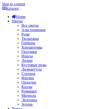
Skip to content
Каталог
Home
Цветы
Все цветы
Альстромерии
Розы
Тюльпаны
Герберы
Хризантемы
Гвоздики
Ирисы
Лилии
Кустовые розы
Лизиантусы
Статица
Фрезии
Орхидеи
Каллы
Ромашки
Матиола
Экзотика
Зелень
Повод