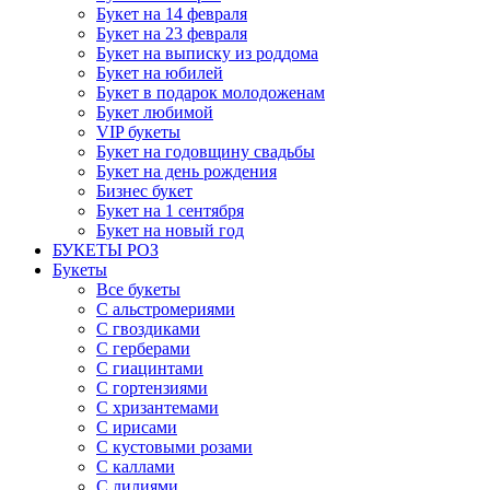
Букет на 14 февраля
Букет на 23 февраля
Букет на выписку из роддома
Букет на юбилей
Букет в подарок молодоженам
Букет любимой
VIP букеты
Букет на годовщину свадьбы
Букет на день рождения
Бизнес букет
Букет на 1 сентября
Букет на новый год
БУКЕТЫ РОЗ
Букеты
Все букеты
С альстромериями
С гвоздиками
С герберами
С гиацинтами
С гортензиями
С хризантемами
С ирисами
С кустовыми розами
С каллами
С лилиями