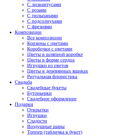
С лизиантусами
С розами
С тюльпанами
С подсолнухами
С фрезиями
Композиции
Все композиции
Корзины с цветами
Коробочки с цветами
Цветы в шляпной коробке
Цветы в форме сердца
Игрушки из цветов
Цветы в деревянных ящиках
Ритуальная флористика
Свадьба
Свадебные букеты
Бутоньерки
Свадебное оформление
Подарки
Открытки
Игрушки
Сладости
Воздушные шары
Топпер (табличка в букет)