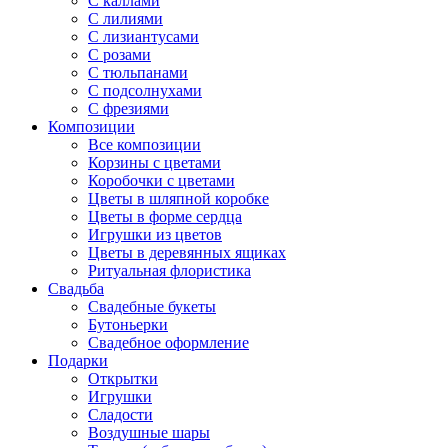
С каллами
С лилиями
С лизиантусами
С розами
С тюльпанами
С подсолнухами
С фрезиями
Композиции
Все композиции
Корзины с цветами
Коробочки с цветами
Цветы в шляпной коробке
Цветы в форме сердца
Игрушки из цветов
Цветы в деревянных ящиках
Ритуальная флористика
Свадьба
Свадебные букеты
Бутоньерки
Свадебное оформление
Подарки
Открытки
Игрушки
Сладости
Воздушные шары