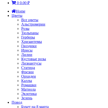
0
0.00
₽
Home
Цветы
Все цветы
Альстромерии
Розы
Тюльпаны
Герберы
Хризантемы
Гвоздики
Ирисы
Лилии
Кустовые розы
Лизиантусы
Статица
Фрезии
Орхидеи
Каллы
Ромашки
Матиола
Экзотика
Зелень
Повод
Букет на 8 марта