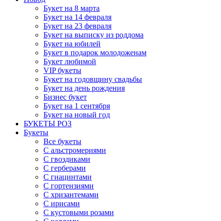
Букет на 8 марта
Букет на 14 февраля
Букет на 23 февраля
Букет на выписку из роддома
Букет на юбилей
Букет в подарок молодоженам
Букет любимой
VIP букеты
Букет на годовщину свадьбы
Букет на день рождения
Бизнес букет
Букет на 1 сентября
Букет на новый год
БУКЕТЫ РОЗ
Букеты
Все букеты
С альстромериями
С гвоздиками
С герберами
С гиацинтами
С гортензиями
С хризантемами
С ирисами
С кустовыми розами