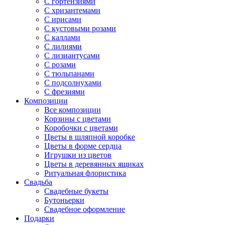
С гортензиями
С хризантемами
С ирисами
С кустовыми розами
С каллами
С лилиями
С лизиантусами
С розами
С тюльпанами
С подсолнухами
С фрезиями
Композиции
Все композиции
Корзины с цветами
Коробочки с цветами
Цветы в шляпной коробке
Цветы в форме сердца
Игрушки из цветов
Цветы в деревянных ящиках
Ритуальная флористика
Свадьба
Свадебные букеты
Бутоньерки
Свадебное оформление
Подарки