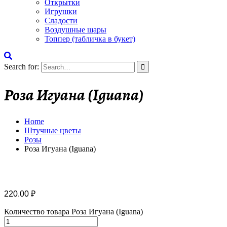
Открытки
Игрушки
Сладости
Воздушные шары
Топпер (табличка в букет)
Search for:
Роза Игуана (Iguana)
Home
Штучные цветы
Розы
Роза Игуана (Iguana)
220.00
₽
Количество товара Роза Игуана (Iguana)