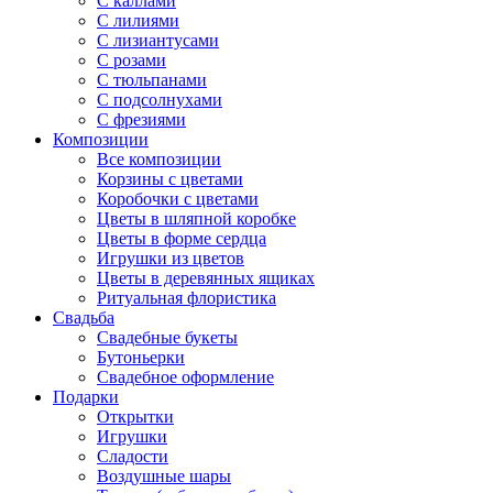
С каллами
С лилиями
С лизиантусами
С розами
С тюльпанами
С подсолнухами
С фрезиями
Композиции
Все композиции
Корзины с цветами
Коробочки с цветами
Цветы в шляпной коробке
Цветы в форме сердца
Игрушки из цветов
Цветы в деревянных ящиках
Ритуальная флористика
Свадьба
Свадебные букеты
Бутоньерки
Свадебное оформление
Подарки
Открытки
Игрушки
Сладости
Воздушные шары