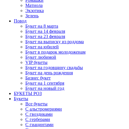
Ромашки
Матиола
Экзотика
Зелень
Повод
Букет на 8 марта
Букет на 14 февраля
Букет на 23 февраля
Букет на выписку из роддома
Букет на юбилей
Букет в подарок молодоженам
Букет любимой
VIP букеты
Букет на годовщину свадьбы
Букет на день рождения
Бизнес букет
Букет на 1 сентября
Букет на новый год
БУКЕТЫ РОЗ
Букеты
Все букеты
С альстромериями
С гвоздиками
С герберами
С гиацинтами