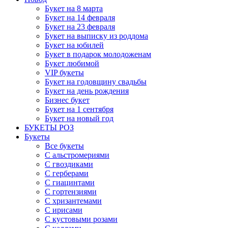
Букет на 8 марта
Букет на 14 февраля
Букет на 23 февраля
Букет на выписку из роддома
Букет на юбилей
Букет в подарок молодоженам
Букет любимой
VIP букеты
Букет на годовщину свадьбы
Букет на день рождения
Бизнес букет
Букет на 1 сентября
Букет на новый год
БУКЕТЫ РОЗ
Букеты
Все букеты
С альстромериями
С гвоздиками
С герберами
С гиацинтами
С гортензиями
С хризантемами
С ирисами
С кустовыми розами