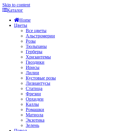
Skip to content
Каталог
Home
Цветы
Все цветы
Альстромерии
Розы
Тюльпаны
Герберы
Хризантемы
Гвоздики
Ирисы
Лилии
Кустовые розы
Лизиантусы
Статица
Фрезии
Орхидеи
Каллы
Ромашки
Матиола
Экзотика
Зелень
Повод