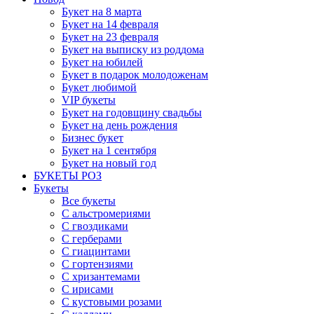
Букет на 8 марта
Букет на 14 февраля
Букет на 23 февраля
Букет на выписку из роддома
Букет на юбилей
Букет в подарок молодоженам
Букет любимой
VIP букеты
Букет на годовщину свадьбы
Букет на день рождения
Бизнес букет
Букет на 1 сентября
Букет на новый год
БУКЕТЫ РОЗ
Букеты
Все букеты
С альстромериями
С гвоздиками
С герберами
С гиацинтами
С гортензиями
С хризантемами
С ирисами
С кустовыми розами