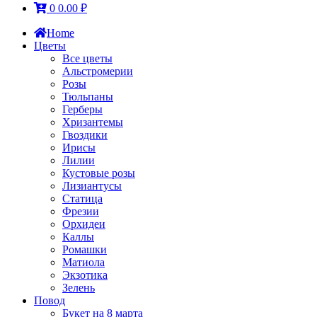
0
0.00
₽
Home
Цветы
Все цветы
Альстромерии
Розы
Тюльпаны
Герберы
Хризантемы
Гвоздики
Ирисы
Лилии
Кустовые розы
Лизиантусы
Статица
Фрезии
Орхидеи
Каллы
Ромашки
Матиола
Экзотика
Зелень
Повод
Букет на 8 марта