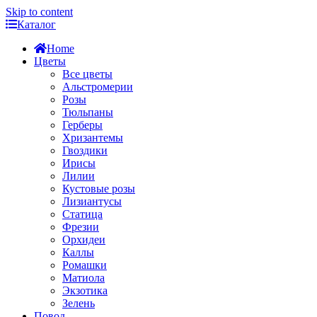
Skip to content
Каталог
Home
Цветы
Все цветы
Альстромерии
Розы
Тюльпаны
Герберы
Хризантемы
Гвоздики
Ирисы
Лилии
Кустовые розы
Лизиантусы
Статица
Фрезии
Орхидеи
Каллы
Ромашки
Матиола
Экзотика
Зелень
Повод