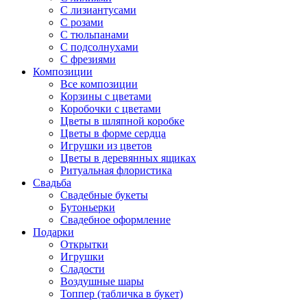
С лизиантусами
С розами
С тюльпанами
С подсолнухами
С фрезиями
Композиции
Все композиции
Корзины с цветами
Коробочки с цветами
Цветы в шляпной коробке
Цветы в форме сердца
Игрушки из цветов
Цветы в деревянных ящиках
Ритуальная флористика
Свадьба
Свадебные букеты
Бутоньерки
Свадебное оформление
Подарки
Открытки
Игрушки
Сладости
Воздушные шары
Топпер (табличка в букет)