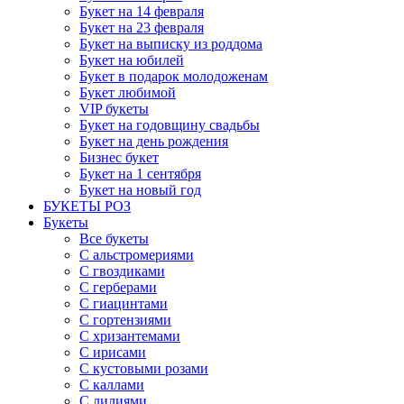
Букет на 14 февраля
Букет на 23 февраля
Букет на выписку из роддома
Букет на юбилей
Букет в подарок молодоженам
Букет любимой
VIP букеты
Букет на годовщину свадьбы
Букет на день рождения
Бизнес букет
Букет на 1 сентября
Букет на новый год
БУКЕТЫ РОЗ
Букеты
Все букеты
С альстромериями
С гвоздиками
С герберами
С гиацинтами
С гортензиями
С хризантемами
С ирисами
С кустовыми розами
С каллами
С лилиями