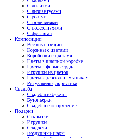
С каллами
С лилиями
С лизиантусами
С розами
С тюльпанами
С подсолнухами
С фрезиями
Композиции
Все композиции
Корзины с цветами
Коробочки с цветами
Цветы в шляпной коробке
Цветы в форме сердца
Игрушки из цветов
Цветы в деревянных ящиках
Ритуальная флористика
Свадьба
Свадебные букеты
Бутоньерки
Свадебное оформление
Подарки
Открытки
Игрушки
Сладости
Воздушные шары