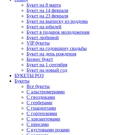
Букет на 8 марта
Букет на 14 февраля
Букет на 23 февраля
Букет на выписку из роддома
Букет на юбилей
Букет в подарок молодоженам
Букет любимой
VIP букеты
Букет на годовщину свадьбы
Букет на день рождения
Бизнес букет
Букет на 1 сентября
Букет на новый год
БУКЕТЫ РОЗ
Букеты
Все букеты
С альстромериями
С гвоздиками
С герберами
С гиацинтами
С гортензиями
С хризантемами
С ирисами
С кустовыми розами