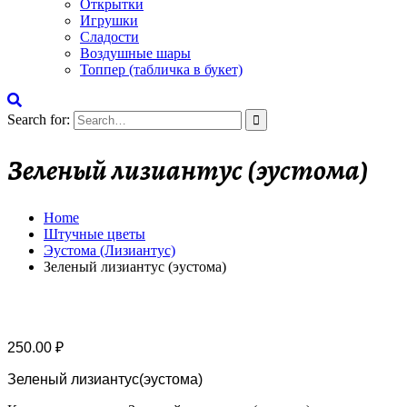
Открытки
Игрушки
Сладости
Воздушные шары
Топпер (табличка в букет)
Search for:
Зеленый лизиантус (эустома)
Home
Штучные цветы
Эустома (Лизиантус)
Зеленый лизиантус (эустома)
250.00
₽
Зеленый лизиантус(эустома)