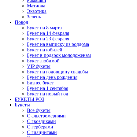
Ромашки
Матиола
Экзотика
Зелень
Повод
Букет на 8 марта
Букет на 14 февраля
Букет на 23 февраля
Букет на выписку из роддома
Букет на юбилей
Букет в подарок молодоженам
Букет любимой
VIP букеты
Букет на годовщину свадьбы
Букет на день рождения
Бизнес букет
Букет на 1 сентября
Букет на новый год
БУКЕТЫ РОЗ
Букеты
Все букеты
С альстромериями
С гвоздиками
С герберами
С гиацинтами