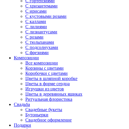
С гортензиями
С хризантемами
С ирисами
С кустовыми розами
С каллами
С лилиями
С лизиантусами
С розами
С тюльпанами
С подсолнухами
С фрезиями
Композиции
Все композиции
Корзины с цветами
Коробочки с цветами
Цветы в шляпной коробке
Цветы в форме сердца
Игрушки из цветов
Цветы в деревянных ящиках
Ритуальная флористика
Свадьба
Свадебные букеты
Бутоньерки
Свадебное оформление
Подарки