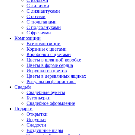
С каллами
С лилиями
С лизиантусами
С розами
С тюльпанами
С подсолнухами
С фрезиями
Композиции
Все композиции
Корзины с цветами
Коробочки с цветами
Цветы в шляпной коробке
Цветы в форме сердца
Игрушки из цветов
Цветы в деревянных ящиках
Ритуальная флористика
Свадьба
Свадебные букеты
Бутоньерки
Свадебное оформление
Подарки
Открытки
Игрушки
Сладости
Воздушные шары