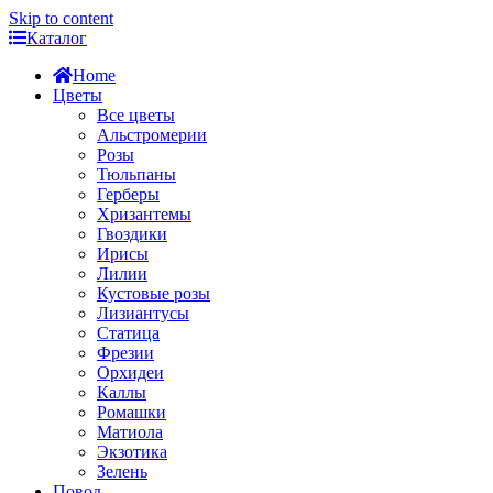
Skip to content
Каталог
Home
Цветы
Все цветы
Альстромерии
Розы
Тюльпаны
Герберы
Хризантемы
Гвоздики
Ирисы
Лилии
Кустовые розы
Лизиантусы
Статица
Фрезии
Орхидеи
Каллы
Ромашки
Матиола
Экзотика
Зелень
Повод