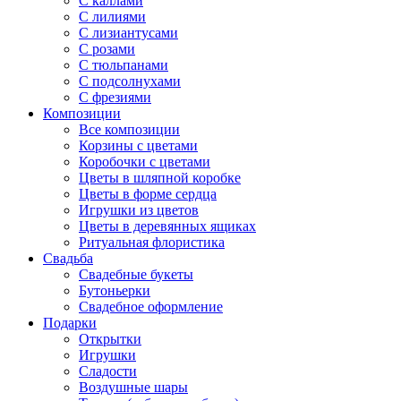
С каллами
С лилиями
С лизиантусами
С розами
С тюльпанами
С подсолнухами
С фрезиями
Композиции
Все композиции
Корзины с цветами
Коробочки с цветами
Цветы в шляпной коробке
Цветы в форме сердца
Игрушки из цветов
Цветы в деревянных ящиках
Ритуальная флористика
Свадьба
Свадебные букеты
Бутоньерки
Свадебное оформление
Подарки
Открытки
Игрушки
Сладости
Воздушные шары