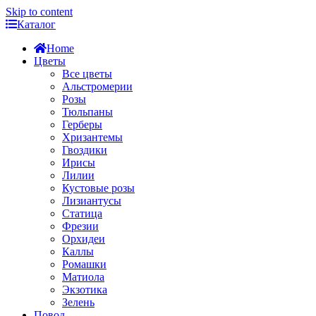
Skip to content
Каталог
Home
Цветы
Все цветы
Альстромерии
Розы
Тюльпаны
Герберы
Хризантемы
Гвоздики
Ирисы
Лилии
Кустовые розы
Лизиантусы
Статица
Фрезии
Орхидеи
Каллы
Ромашки
Матиола
Экзотика
Зелень
Повод