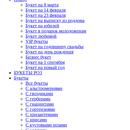
Букет на 8 марта
Букет на 14 февраля
Букет на 23 февраля
Букет на выписку из роддома
Букет на юбилей
Букет в подарок молодоженам
Букет любимой
VIP букеты
Букет на годовщину свадьбы
Букет на день рождения
Бизнес букет
Букет на 1 сентября
Букет на новый год
БУКЕТЫ РОЗ
Букеты
Все букеты
С альстромериями
С гвоздиками
С герберами
С гиацинтами
С гортензиями
С хризантемами
С ирисами
С кустовыми розами