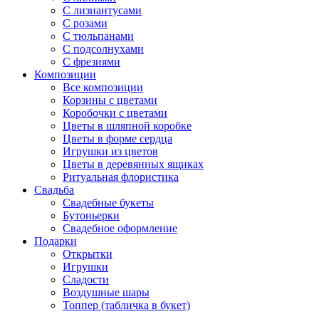
С лизиантусами
С розами
С тюльпанами
С подсолнухами
С фрезиями
Композиции
Все композиции
Корзины с цветами
Коробочки с цветами
Цветы в шляпной коробке
Цветы в форме сердца
Игрушки из цветов
Цветы в деревянных ящиках
Ритуальная флористика
Свадьба
Свадебные букеты
Бутоньерки
Свадебное оформление
Подарки
Открытки
Игрушки
Сладости
Воздушные шары
Топпер (табличка в букет)