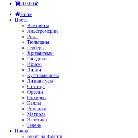
0
0.00
₽
Home
Цветы
Все цветы
Альстромерии
Розы
Тюльпаны
Герберы
Хризантемы
Гвоздики
Ирисы
Лилии
Кустовые розы
Лизиантусы
Статица
Фрезии
Орхидеи
Каллы
Ромашки
Матиола
Экзотика
Зелень
Повод
Букет на 8 марта