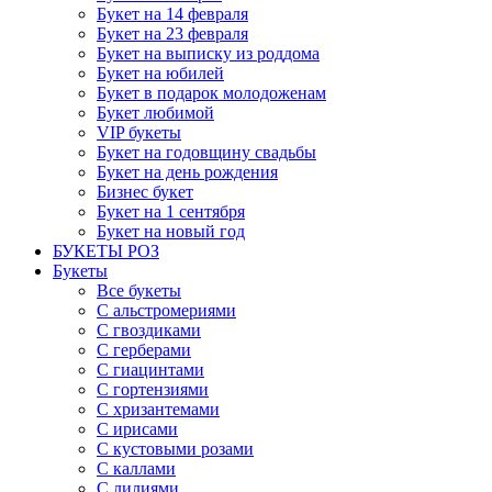
Букет на 14 февраля
Букет на 23 февраля
Букет на выписку из роддома
Букет на юбилей
Букет в подарок молодоженам
Букет любимой
VIP букеты
Букет на годовщину свадьбы
Букет на день рождения
Бизнес букет
Букет на 1 сентября
Букет на новый год
БУКЕТЫ РОЗ
Букеты
Все букеты
С альстромериями
С гвоздиками
С герберами
С гиацинтами
С гортензиями
С хризантемами
С ирисами
С кустовыми розами
С каллами
С лилиями