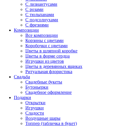
С лизиантусами
С розами
С тюльпанами
С подсолнухами
С фрезиями
Композиции
Все композиции
Корзины с цветами
Коробочки с цветами
Цветы в шляпной коробке
Цветы в форме сердца
Игрушки из цветов
Цветы в деревянных ящиках
Ритуальная флористика
Свадьба
Свадебные букеты
Бутоньерки
Свадебное оформление
Подарки
Открытки
Игрушки
Сладости
Воздушные шары
Топпер (табличка в букет)