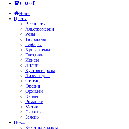
0
0.00
₽
Home
Цветы
Все цветы
Альстромерии
Розы
Тюльпаны
Герберы
Хризантемы
Гвоздики
Ирисы
Лилии
Кустовые розы
Лизиантусы
Статица
Фрезии
Орхидеи
Каллы
Ромашки
Матиола
Экзотика
Зелень
Повод
Букет на 8 марта