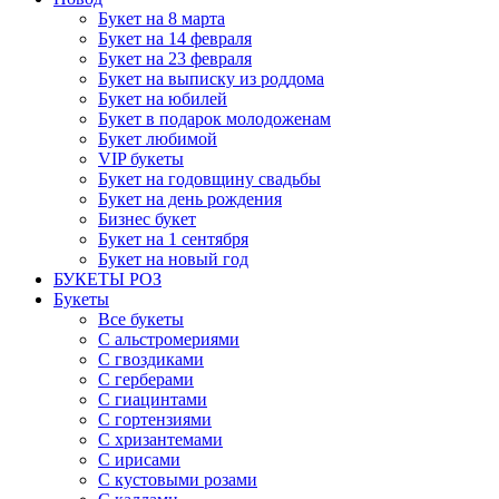
Букет на 8 марта
Букет на 14 февраля
Букет на 23 февраля
Букет на выписку из роддома
Букет на юбилей
Букет в подарок молодоженам
Букет любимой
VIP букеты
Букет на годовщину свадьбы
Букет на день рождения
Бизнес букет
Букет на 1 сентября
Букет на новый год
БУКЕТЫ РОЗ
Букеты
Все букеты
С альстромериями
С гвоздиками
С герберами
С гиацинтами
С гортензиями
С хризантемами
С ирисами
С кустовыми розами