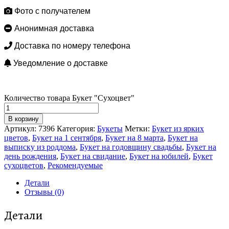
Фото с получателем
Анонимная доставка
Доставка по номеру телефона
Уведомление о доставке
Количество товара Букет "Сухоцвет"
В корзину
Артикул:
7396
Категория:
Букеты
Метки:
Букет из ярких
цветов
,
Букет на 1 сентября
,
Букет на 8 марта
,
Букет на
выписку из роддома
,
Букет на годовщину свадьбы
,
Букет на
день рождения
,
Букет на свидание
,
Букет на юбилей
,
Букет
сухоцветов
,
Рекомендуемые
Детали
Отзывы (0)
Детали