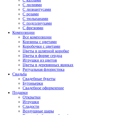
С каллами
С лилиями
С лизиантусами
С розами
С тюльпанами
С подсолнухами
С фрезиями
Композиции
Все композиции
Корзины с цветами
Коробочки с цветами
Цветы в шляпной коробке
Цветы в форме сердца
Игрушки из цветов
Цветы в деревянных ящиках
Ритуальная флористика
Свадьба
Свадебные букеты
Бутоньерки
Свадебное оформление
Подарки
Открытки
Игрушки
Сладости
Воздушные шары