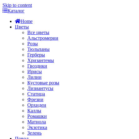
Skip to content
Каталог
Home
Цветы
Все цветы
Альстромерии
Розы
Тюльпаны
Герберы
Хризантемы
Гвоздики
Ирисы
Лилии
Кустовые розы
Лизиантусы
Статица
Фрезии
Орхидеи
Каллы
Ромашки
Матиола
Экзотика
Зелень
Повод