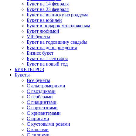
Букет на 14 февраля
Букет на 23 февраля
Букет на выписку из роддома
Букет на юбилей
Букет в подарок молодоженам
Букет любимой
VIP букеты
Букет на годовщину свадьбы
Букет на день рождения
Бизнес букет
Букет на 1 сентября
Букет на новый год
БУКЕТЫ РОЗ
Букеты
Все букеты
С альстромериями
С гвоздиками
С герберами
С гиацинтами
С гортензиями
С хризантемами
С ирисами
С кустовыми розами
С каллами
С лилиями