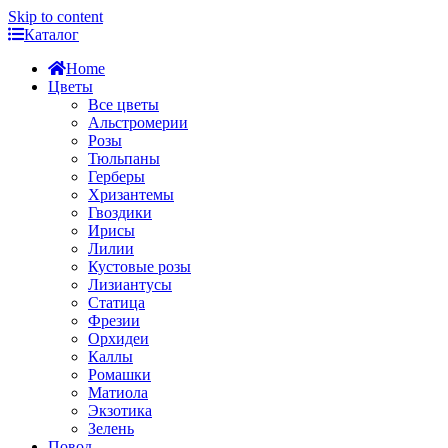
Skip to content
Каталог
Home
Цветы
Все цветы
Альстромерии
Розы
Тюльпаны
Герберы
Хризантемы
Гвоздики
Ирисы
Лилии
Кустовые розы
Лизиантусы
Статица
Фрезии
Орхидеи
Каллы
Ромашки
Матиола
Экзотика
Зелень
Повод