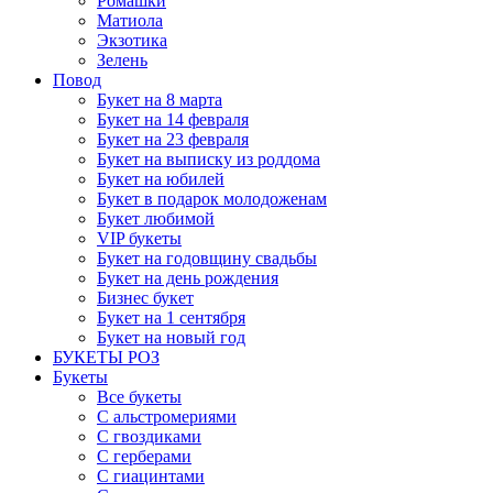
Ромашки
Матиола
Экзотика
Зелень
Повод
Букет на 8 марта
Букет на 14 февраля
Букет на 23 февраля
Букет на выписку из роддома
Букет на юбилей
Букет в подарок молодоженам
Букет любимой
VIP букеты
Букет на годовщину свадьбы
Букет на день рождения
Бизнес букет
Букет на 1 сентября
Букет на новый год
БУКЕТЫ РОЗ
Букеты
Все букеты
С альстромериями
С гвоздиками
С герберами
С гиацинтами