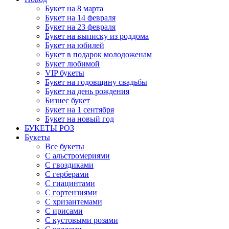
Букет на 8 марта
Букет на 14 февраля
Букет на 23 февраля
Букет на выписку из роддома
Букет на юбилей
Букет в подарок молодоженам
Букет любимой
VIP букеты
Букет на годовщину свадьбы
Букет на день рождения
Бизнес букет
Букет на 1 сентября
Букет на новый год
БУКЕТЫ РОЗ
Букеты
Все букеты
С альстромериями
С гвоздиками
С герберами
С гиацинтами
С гортензиями
С хризантемами
С ирисами
С кустовыми розами