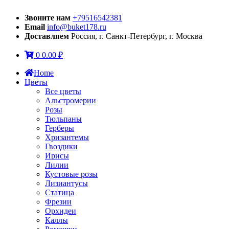
Звоните нам
+79516542381
Email
info@buket178.ru
Доставляем
Россия, г. Санкт-Петербург, г. Москва
0
0.00
₽
Home
Цветы
Все цветы
Альстромерии
Розы
Тюльпаны
Герберы
Хризантемы
Гвоздики
Ирисы
Лилии
Кустовые розы
Лизиантусы
Статица
Фрезии
Орхидеи
Каллы