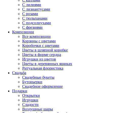
С каллами
С лилиями
С лизиантусами
С розами
С тюльпанами
С подсолнухами
С фрезиями
Композиции
Все композиции
Корзины с цветами
Коробочки с цветами
Цветы в шляпной коробке
Цветы в форме сердца
Игрушки из цветов
Цветы в деревянных ящиках
Ритуальная флористика
Свадьба
Свадебные букеты
Бутоньерки
Свадебное оформление
Подарки
Открытки
Игрушки
Сладости
Воздушные шары