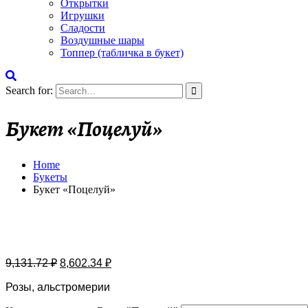
Открытки
Игрушки
Сладости
Воздушные шары
Топпер (табличка в букет)
Search for:
Букет «Поцелуй»
Home
Букеты
Букет «Поцелуй»
Бесплатная доставка
9,131.72
₽
8,602.34
₽
Розы, альстромерии