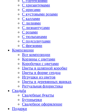
С гортензиями
С хризантемами
С ирисами
С кустовыми розами
С каллами
С лилиями
С лизиантусами
С розами
С тюльпанами
С подсолнухами
С фрезиями
Композиции
Все композиции
Корзины с цветами
Коробочки с цветами
Цветы в шляпной коробке
Цветы в форме сердца
Игрушки из цветов
Цветы в деревянных ящиках
Ритуальная флористика
Свадьба
Свадебные букеты
Бутоньерки
Свадебное оформление
Подарки