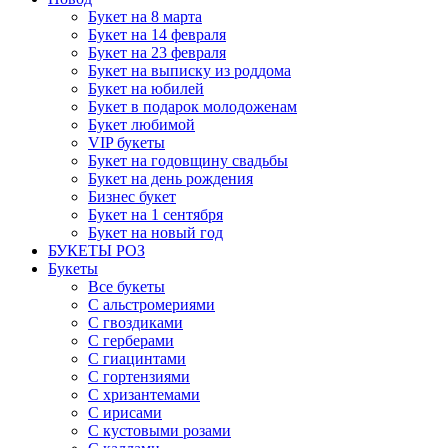
Букет на 8 марта
Букет на 14 февраля
Букет на 23 февраля
Букет на выписку из роддома
Букет на юбилей
Букет в подарок молодоженам
Букет любимой
VIP букеты
Букет на годовщину свадьбы
Букет на день рождения
Бизнес букет
Букет на 1 сентября
Букет на новый год
БУКЕТЫ РОЗ
Букеты
Все букеты
С альстромериями
С гвоздиками
С герберами
С гиацинтами
С гортензиями
С хризантемами
С ирисами
С кустовыми розами