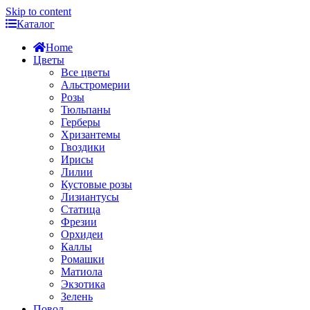
Skip to content
Каталог
Home
Цветы
Все цветы
Альстромерии
Розы
Тюльпаны
Герберы
Хризантемы
Гвоздики
Ирисы
Лилии
Кустовые розы
Лизиантусы
Статица
Фрезии
Орхидеи
Каллы
Ромашки
Матиола
Экзотика
Зелень
Повод