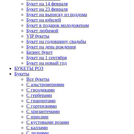
Букет на 14 февраля
Букет на 23 февраля
Букет на выписку из роддома
Букет на юбилей
Букет в подарок молодоженам
Букет любимой
VIP букеты
Букет на годовщину свадьбы
Букет на день рождения
Бизнес букет
Букет на 1 сентября
Букет на новый год
БУКЕТЫ РОЗ
Букеты
Все букеты
С альстромериями
С гвоздиками
С герберами
С гиацинтами
С гортензиями
С хризантемами
С ирисами
С кустовыми розами
С каллами
С лилиями