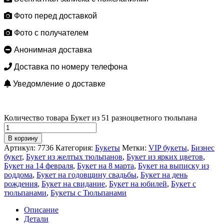
Фото перед доставкой
Фото с получателем
Анонимная доставка
Доставка по номеру телефона
Уведомление о доставке
Количество товара Букет из 51 разноцветного тюльпана
В корзину
Артикул:
7736
Категория:
Букеты
Метки:
VIP букеты
,
Бизнес
букет
,
Букет из желтых тюльпанов
,
Букет из ярких цветов
,
Букет на 14 февраля
,
Букет на 8 марта
,
Букет на выписку из
роддома
,
Букет на годовщину свадьбы
,
Букет на день
рождения
,
Букет на свидание
,
Букет на юбилей
,
Букет с
тюльпанами
,
Букеты с Тюльпанами
Описание
Детали