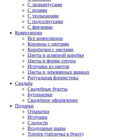
С лизиантусами
С розами
С тюльпанами
С подсолнухами
С фрезиями
Композиции
Все композиции
Корзины с цветами
Коробочки с цветами
Цветы в шляпной коробке
Цветы в форме сердца
Игрушки из цветов
Цветы в деревянных ящиках
Ритуальная флористика
Свадьба
Свадебные букеты
Бутоньерки
Свадебное оформление
Подарки
Открытки
Игрушки
Сладости
Воздушные шары
Топпер (табличка в букет)