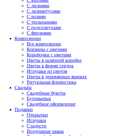
С каллами
С лилиями
С лизиантусами
С розами
С тюльпанами
С подсолнухами
С фрезиями
Композиции
Все композиции
Корзины с цветами
Коробочки с цветами
Цветы в шляпной коробке
Цветы в форме сердца
Игрушки из цветов
Цветы в деревянных ящиках
Ритуальная флористика
Свадьба
Свадебные букеты
Бутоньерки
Свадебное оформление
Подарки
Открытки
Игрушки
Сладости
Воздушные шары