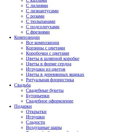
С каллами
С лилиями
С лизиантусами
С розами
С тюльпанами
С подсолнухами
С фрезиями
Композиции
Все композиции
Корзины с цветами
Коробочки с цветами
Цветы в шляпной коробке
Цветы в форме сердца
Игрушки из цветов
Цветы в деревянных ящиках
Ритуальная флористика
Свадьба
Свадебные букеты
Бутоньерки
Свадебное оформление
Подарки
Открытки
Игрушки
Сладости
Воздушные шары