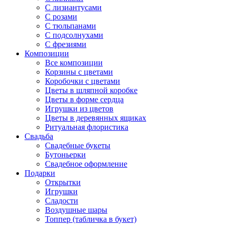
С лизиантусами
С розами
С тюльпанами
С подсолнухами
С фрезиями
Композиции
Все композиции
Корзины с цветами
Коробочки с цветами
Цветы в шляпной коробке
Цветы в форме сердца
Игрушки из цветов
Цветы в деревянных ящиках
Ритуальная флористика
Свадьба
Свадебные букеты
Бутоньерки
Свадебное оформление
Подарки
Открытки
Игрушки
Сладости
Воздушные шары
Топпер (табличка в букет)