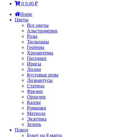
0
0.00
₽
Home
Цветы
Все цветы
Альстромерии
Розы
Тюльпаны
Герберы
Хризантемы
Гвоздики
Ирисы
Лилии
Кустовые розы
Лизиантусы
Статица
Фрезии
Орхидеи
Каллы
Ромашки
Матиола
Экзотика
Зелень
Повод
Букет на 8 марта