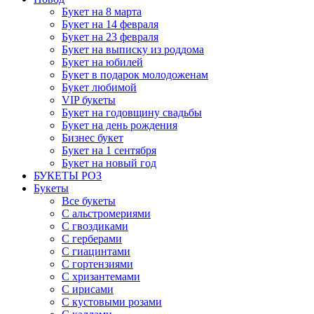
Букет на 8 марта
Букет на 14 февраля
Букет на 23 февраля
Букет на выписку из роддома
Букет на юбилей
Букет в подарок молодоженам
Букет любимой
VIP букеты
Букет на годовщину свадьбы
Букет на день рождения
Бизнес букет
Букет на 1 сентября
Букет на новый год
БУКЕТЫ РОЗ
Букеты
Все букеты
С альстромериями
С гвоздиками
С герберами
С гиацинтами
С гортензиями
С хризантемами
С ирисами
С кустовыми розами