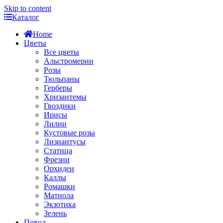
Skip to content
Каталог
Home
Цветы
Все цветы
Альстромерии
Розы
Тюльпаны
Герберы
Хризантемы
Гвоздики
Ирисы
Лилии
Кустовые розы
Лизиантусы
Статица
Фрезии
Орхидеи
Каллы
Ромашки
Матиола
Экзотика
Зелень
Повод