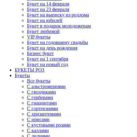
Букет на 14 февраля
Букет на 23 февраля
Букет на выписку из роддома
Букет на юбилей
Букет в подарок молодоженам
Букет любимой
VIP букеты
Букет на годовщину свадьбы
Букет на день рождения
Бизнес букет
Букет на 1 сентября
Букет на новый год
БУКЕТЫ РОЗ
Букеты
Все букеты
С альстромериями
С гвоздиками
С герберами
С гиацинтами
С гортензиями
С хризантемами
С ирисами
С кустовыми розами
С каллами
С лилиями