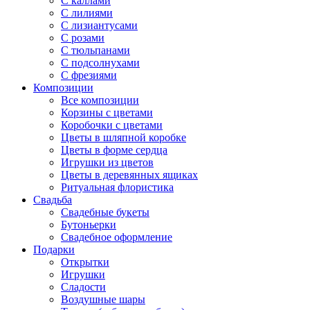
С каллами
С лилиями
С лизиантусами
С розами
С тюльпанами
С подсолнухами
С фрезиями
Композиции
Все композиции
Корзины с цветами
Коробочки с цветами
Цветы в шляпной коробке
Цветы в форме сердца
Игрушки из цветов
Цветы в деревянных ящиках
Ритуальная флористика
Свадьба
Свадебные букеты
Бутоньерки
Свадебное оформление
Подарки
Открытки
Игрушки
Сладости
Воздушные шары