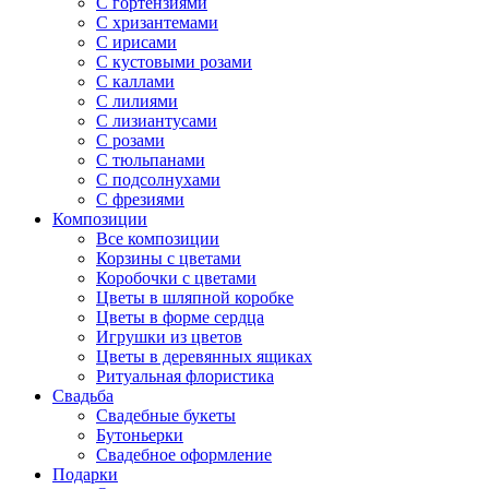
С гортензиями
С хризантемами
С ирисами
С кустовыми розами
С каллами
С лилиями
С лизиантусами
С розами
С тюльпанами
С подсолнухами
С фрезиями
Композиции
Все композиции
Корзины с цветами
Коробочки с цветами
Цветы в шляпной коробке
Цветы в форме сердца
Игрушки из цветов
Цветы в деревянных ящиках
Ритуальная флористика
Свадьба
Свадебные букеты
Бутоньерки
Свадебное оформление
Подарки