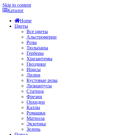
Skip to content
Каталог
Home
Цветы
Все цветы
Альстромерии
Розы
Тюльпаны
Герберы
Хризантемы
Гвоздики
Ирисы
Лилии
Кустовые розы
Лизиантусы
Статица
Фрезии
Орхидеи
Каллы
Ромашки
Матиола
Экзотика
Зелень
Повод