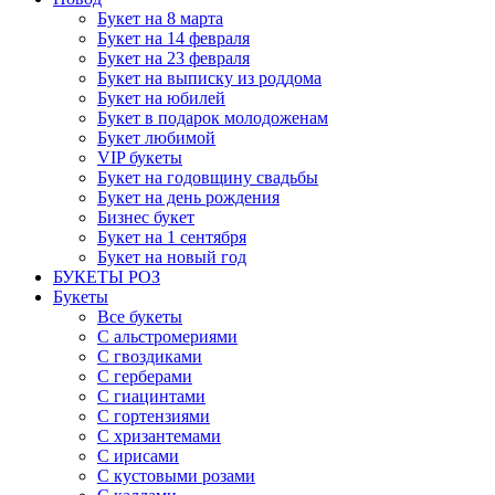
Букет на 8 марта
Букет на 14 февраля
Букет на 23 февраля
Букет на выписку из роддома
Букет на юбилей
Букет в подарок молодоженам
Букет любимой
VIP букеты
Букет на годовщину свадьбы
Букет на день рождения
Бизнес букет
Букет на 1 сентября
Букет на новый год
БУКЕТЫ РОЗ
Букеты
Все букеты
С альстромериями
С гвоздиками
С герберами
С гиацинтами
С гортензиями
С хризантемами
С ирисами
С кустовыми розами