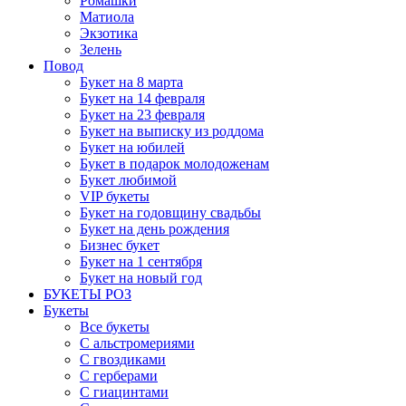
Ромашки
Матиола
Экзотика
Зелень
Повод
Букет на 8 марта
Букет на 14 февраля
Букет на 23 февраля
Букет на выписку из роддома
Букет на юбилей
Букет в подарок молодоженам
Букет любимой
VIP букеты
Букет на годовщину свадьбы
Букет на день рождения
Бизнес букет
Букет на 1 сентября
Букет на новый год
БУКЕТЫ РОЗ
Букеты
Все букеты
С альстромериями
С гвоздиками
С герберами
С гиацинтами