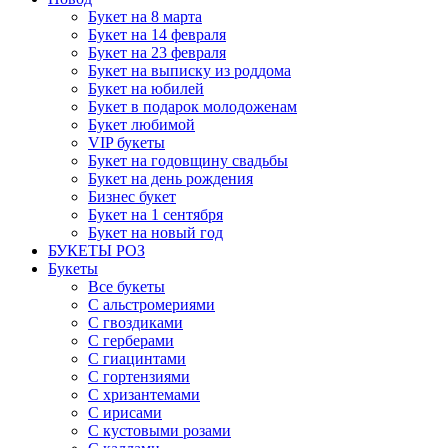
Букет на 8 марта
Букет на 14 февраля
Букет на 23 февраля
Букет на выписку из роддома
Букет на юбилей
Букет в подарок молодоженам
Букет любимой
VIP букеты
Букет на годовщину свадьбы
Букет на день рождения
Бизнес букет
Букет на 1 сентября
Букет на новый год
БУКЕТЫ РОЗ
Букеты
Все букеты
С альстромериями
С гвоздиками
С герберами
С гиацинтами
С гортензиями
С хризантемами
С ирисами
С кустовыми розами