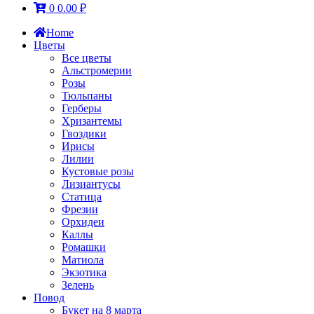
0
0.00
₽
Home
Цветы
Все цветы
Альстромерии
Розы
Тюльпаны
Герберы
Хризантемы
Гвоздики
Ирисы
Лилии
Кустовые розы
Лизиантусы
Статица
Фрезии
Орхидеи
Каллы
Ромашки
Матиола
Экзотика
Зелень
Повод
Букет на 8 марта