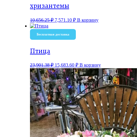
хризантемы
10,656.25
₽
7,571.10
₽
В корзину
Бесплатная доставка
Птица
23,901.38
₽
15,683.60
₽
В корзину