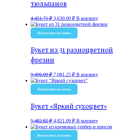
тюльпанов
4,451.71
₽
3,630.00
₽
В корзину
Бесплатная доставка
Букет из 31 разноцветной
фрезии
9,496.09
₽
7,081.25
₽
В корзину
Бесплатная доставка
Букет «Яркий сухоцвет»
5,482.82
₽
4,821.09
₽
В корзину
Бесплатная доставка