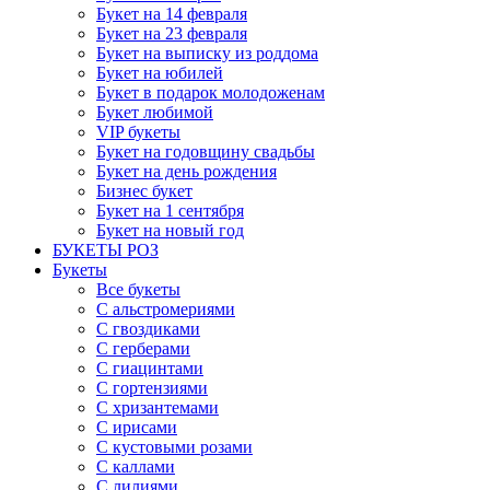
Букет на 14 февраля
Букет на 23 февраля
Букет на выписку из роддома
Букет на юбилей
Букет в подарок молодоженам
Букет любимой
VIP букеты
Букет на годовщину свадьбы
Букет на день рождения
Бизнес букет
Букет на 1 сентября
Букет на новый год
БУКЕТЫ РОЗ
Букеты
Все букеты
С альстромериями
С гвоздиками
С герберами
С гиацинтами
С гортензиями
С хризантемами
С ирисами
С кустовыми розами
С каллами
С лилиями