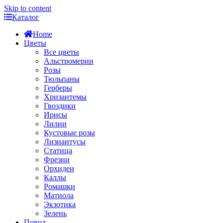
Skip to content
Каталог
Home
Цветы
Все цветы
Альстромерии
Розы
Тюльпаны
Герберы
Хризантемы
Гвоздики
Ирисы
Лилии
Кустовые розы
Лизиантусы
Статица
Фрезии
Орхидеи
Каллы
Ромашки
Матиола
Экзотика
Зелень
Повод