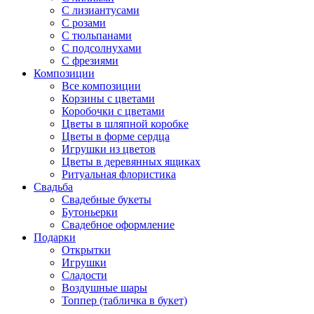
С лизиантусами
С розами
С тюльпанами
С подсолнухами
С фрезиями
Композиции
Все композиции
Корзины с цветами
Коробочки с цветами
Цветы в шляпной коробке
Цветы в форме сердца
Игрушки из цветов
Цветы в деревянных ящиках
Ритуальная флористика
Свадьба
Свадебные букеты
Бутоньерки
Свадебное оформление
Подарки
Открытки
Игрушки
Сладости
Воздушные шары
Топпер (табличка в букет)