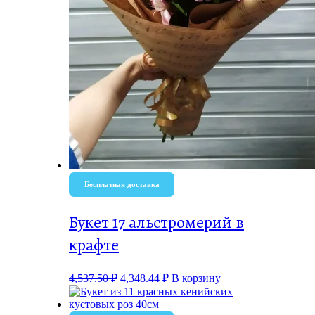
Бесплатная доставка
Букет 17 альстромерий в
крафте
4,537.50
₽
4,348.44
₽
В корзину