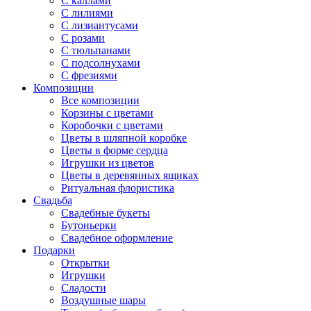
С каллами
С лилиями
С лизиантусами
С розами
С тюльпанами
С подсолнухами
С фрезиями
Композиции
Все композиции
Корзины с цветами
Коробочки с цветами
Цветы в шляпной коробке
Цветы в форме сердца
Игрушки из цветов
Цветы в деревянных ящиках
Ритуальная флористика
Свадьба
Свадебные букеты
Бутоньерки
Свадебное оформление
Подарки
Открытки
Игрушки
Сладости
Воздушные шары