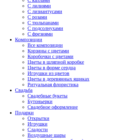
С каллами
С лилиями
С лизиантусами
С розами
С тюльпанами
С подсолнухами
С фрезиями
Композиции
Все композиции
Корзины с цветами
Коробочки с цветами
Цветы в шляпной коробке
Цветы в форме сердца
Игрушки из цветов
Цветы в деревянных ящиках
Ритуальная флористика
Свадьба
Свадебные букеты
Бутоньерки
Свадебное оформление
Подарки
Открытки
Игрушки
Сладости
Воздушные шары