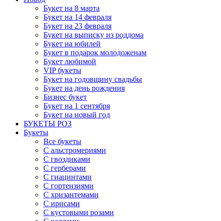
Букет на 8 марта
Букет на 14 февраля
Букет на 23 февраля
Букет на выписку из роддома
Букет на юбилей
Букет в подарок молодоженам
Букет любимой
VIP букеты
Букет на годовщину свадьбы
Букет на день рождения
Бизнес букет
Букет на 1 сентября
Букет на новый год
БУКЕТЫ РОЗ
Букеты
Все букеты
С альстромериями
С гвоздиками
С герберами
С гиацинтами
С гортензиями
С хризантемами
С ирисами
С кустовыми розами