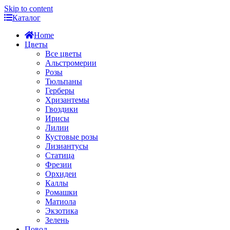
Skip to content
Каталог
Home
Цветы
Все цветы
Альстромерии
Розы
Тюльпаны
Герберы
Хризантемы
Гвоздики
Ирисы
Лилии
Кустовые розы
Лизиантусы
Статица
Фрезии
Орхидеи
Каллы
Ромашки
Матиола
Экзотика
Зелень
Повод