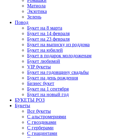
Ромашки
Матиола
Экзотика
Зелень
Повод
Букет на 8 марта
Букет на 14 февраля
Букет на 23 февраля
Букет на выписку из роддома
Букет на юбилей
Букет в подарок молодоженам
Букет любимой
VIP букеты
Букет на годовщину свадьбы
Букет на день рождения
Бизнес букет
Букет на 1 сентября
Букет на новый год
БУКЕТЫ РОЗ
Букеты
Все букеты
С альстромериями
С гвоздиками
С герберами
С гиацинтами