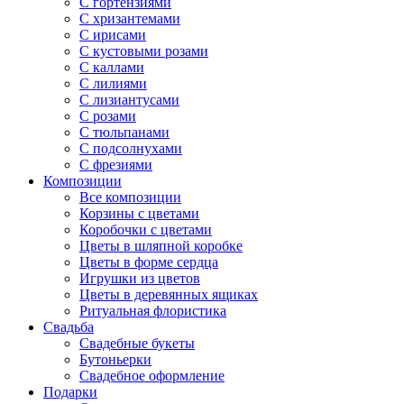
С гортензиями
С хризантемами
С ирисами
С кустовыми розами
С каллами
С лилиями
С лизиантусами
С розами
С тюльпанами
С подсолнухами
С фрезиями
Композиции
Все композиции
Корзины с цветами
Коробочки с цветами
Цветы в шляпной коробке
Цветы в форме сердца
Игрушки из цветов
Цветы в деревянных ящиках
Ритуальная флористика
Свадьба
Свадебные букеты
Бутоньерки
Свадебное оформление
Подарки