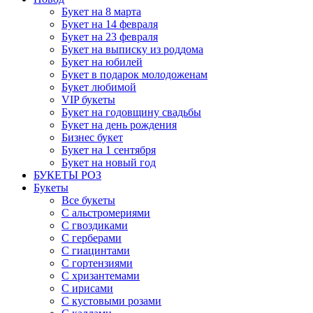
Букет на 8 марта
Букет на 14 февраля
Букет на 23 февраля
Букет на выписку из роддома
Букет на юбилей
Букет в подарок молодоженам
Букет любимой
VIP букеты
Букет на годовщину свадьбы
Букет на день рождения
Бизнес букет
Букет на 1 сентября
Букет на новый год
БУКЕТЫ РОЗ
Букеты
Все букеты
С альстромериями
С гвоздиками
С герберами
С гиацинтами
С гортензиями
С хризантемами
С ирисами
С кустовыми розами