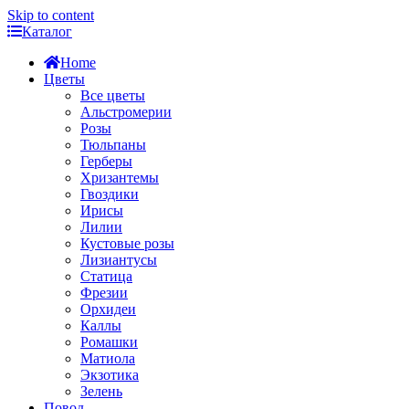
Skip to content
Каталог
Home
Цветы
Все цветы
Альстромерии
Розы
Тюльпаны
Герберы
Хризантемы
Гвоздики
Ирисы
Лилии
Кустовые розы
Лизиантусы
Статица
Фрезии
Орхидеи
Каллы
Ромашки
Матиола
Экзотика
Зелень
Повод