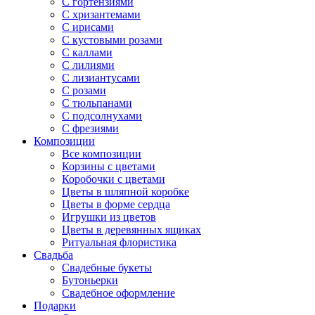
С гортензиями
С хризантемами
С ирисами
С кустовыми розами
С каллами
С лилиями
С лизиантусами
С розами
С тюльпанами
С подсолнухами
С фрезиями
Композиции
Все композиции
Корзины с цветами
Коробочки с цветами
Цветы в шляпной коробке
Цветы в форме сердца
Игрушки из цветов
Цветы в деревянных ящиках
Ритуальная флористика
Свадьба
Свадебные букеты
Бутоньерки
Свадебное оформление
Подарки