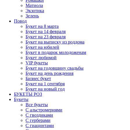
Ромашки
Матиола
Экзотика
Зелень
Повод
Букет на 8 марта
Букет на 14 февраля
Букет на 23 февраля
Букет на выписку из роддома
Букет на юбилей
Букет в подарок молодоженам
Букет любимой
VIP букеты
Букет на годовщину свадьбы
Букет на день рождения
Бизнес букет
Букет на 1 сентября
Букет на новый год
БУКЕТЫ РОЗ
Букеты
Все букеты
С альстромериями
С гвоздиками
С герберами
С гиацинтами