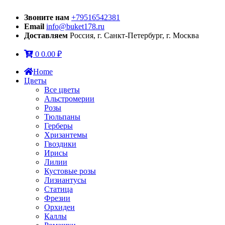
Звоните нам
+79516542381
Email
info@buket178.ru
Доставляем
Россия, г. Санкт-Петербург, г. Москва
0
0.00
₽
Home
Цветы
Все цветы
Альстромерии
Розы
Тюльпаны
Герберы
Хризантемы
Гвоздики
Ирисы
Лилии
Кустовые розы
Лизиантусы
Статица
Фрезии
Орхидеи
Каллы