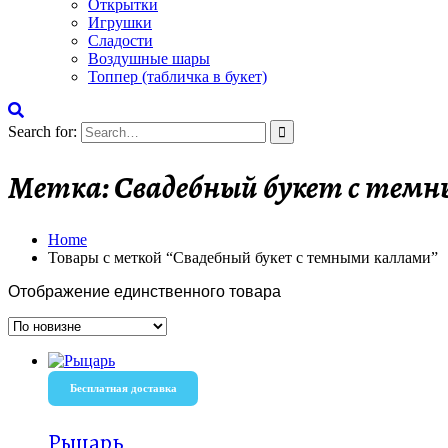
Открытки
Игрушки
Сладости
Воздушные шары
Топпер (табличка в букет)
Search for:
Метка:
Свадебный букет с тем
Home
Товары с меткой “Свадебный букет с темными каллами”
Отображение единственного товара
Бесплатная доставка
Рыцарь