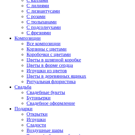
С каллами
С лилиями
С лизиантусами
С розами
С тюльпанами
С подсолнухами
С фрезиями
Композиции
Все композиции
Корзины с цветами
Коробочки с цветами
Цветы в шляпной коробке
Цветы в форме сердца
Игрушки из цветов
Цветы в деревянных ящиках
Ритуальная флористика
Свадьба
Свадебные букеты
Бутоньерки
Свадебное оформление
Подарки
Открытки
Игрушки
Сладости
Воздушные шары