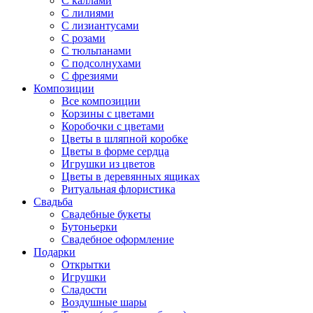
С каллами
С лилиями
С лизиантусами
С розами
С тюльпанами
С подсолнухами
С фрезиями
Композиции
Все композиции
Корзины с цветами
Коробочки с цветами
Цветы в шляпной коробке
Цветы в форме сердца
Игрушки из цветов
Цветы в деревянных ящиках
Ритуальная флористика
Свадьба
Свадебные букеты
Бутоньерки
Свадебное оформление
Подарки
Открытки
Игрушки
Сладости
Воздушные шары