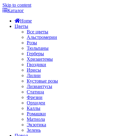
Skip to content
Каталог
Home
Цветы
Все цветы
Альстромерии
Розы
Тюльпаны
Герберы
Хризантемы
Гвоздики
Ирисы
Лилии
Кустовые розы
Лизиантусы
Статица
Фрезии
Орхидеи
Каллы
Ромашки
Матиола
Экзотика
Зелень
Повод