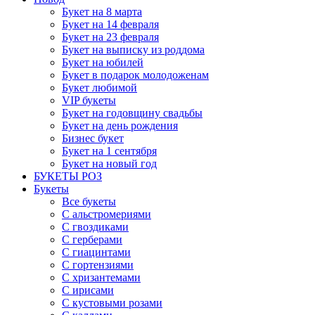
Букет на 8 марта
Букет на 14 февраля
Букет на 23 февраля
Букет на выписку из роддома
Букет на юбилей
Букет в подарок молодоженам
Букет любимой
VIP букеты
Букет на годовщину свадьбы
Букет на день рождения
Бизнес букет
Букет на 1 сентября
Букет на новый год
БУКЕТЫ РОЗ
Букеты
Все букеты
С альстромериями
С гвоздиками
С герберами
С гиацинтами
С гортензиями
С хризантемами
С ирисами
С кустовыми розами