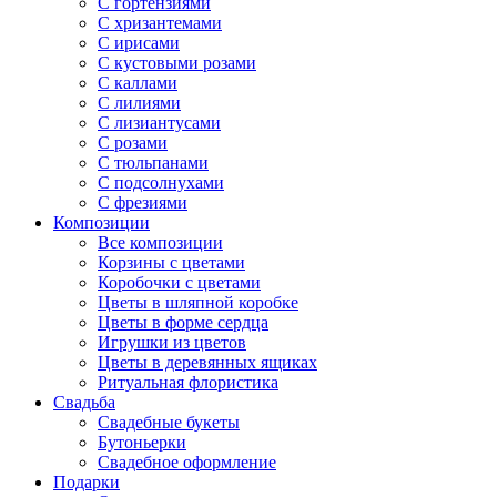
С гортензиями
С хризантемами
С ирисами
С кустовыми розами
С каллами
С лилиями
С лизиантусами
С розами
С тюльпанами
С подсолнухами
С фрезиями
Композиции
Все композиции
Корзины с цветами
Коробочки с цветами
Цветы в шляпной коробке
Цветы в форме сердца
Игрушки из цветов
Цветы в деревянных ящиках
Ритуальная флористика
Свадьба
Свадебные букеты
Бутоньерки
Свадебное оформление
Подарки