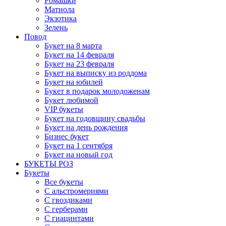
Ромашки
Матиола
Экзотика
Зелень
Повод
Букет на 8 марта
Букет на 14 февраля
Букет на 23 февраля
Букет на выписку из роддома
Букет на юбилей
Букет в подарок молодоженам
Букет любимой
VIP букеты
Букет на годовщину свадьбы
Букет на день рождения
Бизнес букет
Букет на 1 сентября
Букет на новый год
БУКЕТЫ РОЗ
Букеты
Все букеты
С альстромериями
С гвоздиками
С герберами
С гиацинтами