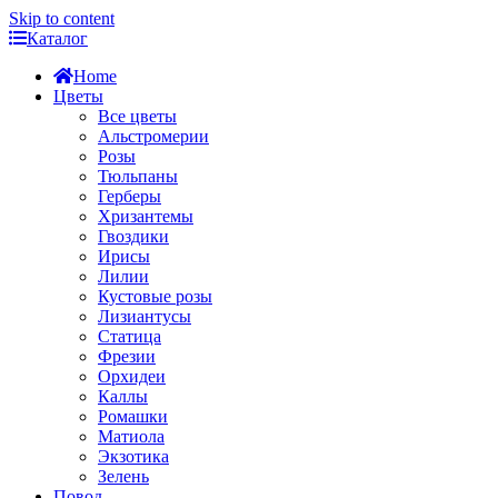
Skip to content
Каталог
Home
Цветы
Все цветы
Альстромерии
Розы
Тюльпаны
Герберы
Хризантемы
Гвоздики
Ирисы
Лилии
Кустовые розы
Лизиантусы
Статица
Фрезии
Орхидеи
Каллы
Ромашки
Матиола
Экзотика
Зелень
Повод