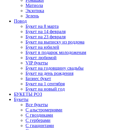
Ромашки
Матиола
Экзотика
Зелень
Повод
Букет на 8 марта
Букет на 14 февраля
Букет на 23 февраля
Букет на выписку из роддома
Букет на юбилей
Букет в подарок молодоженам
Букет любимой
VIP букеты
Букет на годовщину свадьбы
Букет на день рождения
Бизнес букет
Букет на 1 сентября
Букет на новый год
БУКЕТЫ РОЗ
Букеты
Все букеты
С альстромериями
С гвоздиками
С герберами
С гиацинтами