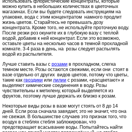
использовать флористические концентраты, которые
можно купить в небольших количествах в цветочных
магазинах. Если вы будете следовать инструкциям на
упаковке, вода с этим концентратом намного продлит
жизнь цветов. Старайтесь не превышать дозу
концентрата. Кроме того, не используйте проточную воду.
После резки роз окуните их в глубокую вазу с теплой
водой, добавив к ней концентрат. Если это возможно,
оставьте цветы на несколько часов в темной прохладной
комнате. 3-4 раза в день, на розы следует распылять
водой из распылителя.
Лучше ставить вазы с
розами
в прохладном, слегка
темном месте. Розы остаются свежими, если они стоят в
вазе отдельно от других видов цветов, потому что цветы,
такие как
гвоздики
или
лилии
с розами, «расцветают» и
выделяют химические соединения в воду. Розы
чувствительны к метилену, который выделяется из
фруктов, поэтому лучше держать их близко к розам.
Некоторые виды розы в вазе могут стоять от 8 до 14
дней. Если роза сначала завядает, это не значит, что она
не свежая. В большинстве случаев это признак того, что
воздух в стеблях стебля заблокирован, что
предотвращает всасывание воды. Попытайтесь найти