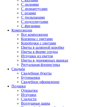
С каллами
С лилиями
С лизиантусами
С розами
С тюльпанами
С подсолнухами
С фрезиями
Композиции
Все композиции
Корзины с цветами
Коробочки с цветами
Цветы в шляпной коробке
Цветы в форме сердца
Игрушки из цветов
Цветы в деревянных ящиках
Ритуальная флористика
Свадьба
Свадебные букеты
Бутоньерки
Свадебное оформление
Подарки
Открытки
Игрушки
Сладости
Воздушные шары