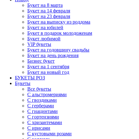
Букет на 8 марта
Букет на 14 февраля
Букет на 23 февраля
Букет на выписку из роддома
Букет на юбилей
Букет в подарок молодоженам
Букет любимой
VIP букеты
Букет на годовщину свадьбы
Букет на день рождения
Бизнес букет
Букет на 1 сентября
Букет на новый год
БУКЕТЫ РОЗ
Букеты
Все букеты
С альстромериями
С гвоздиками
С герберами
С гиацинтами
С гортензиями
С хризантемами
С ирисами
С кустовыми розами