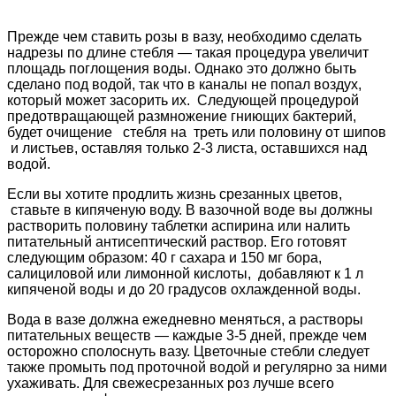
Прежде чем ставить розы в вазу, необходимо сделать
надрезы по длине стебля — такая процедура увеличит
площадь поглощения воды. Однако это должно быть
сделано под водой, так что в каналы не попал воздух,
который может засорить их. Следующей процедурой
предотвращающей размножение гниющих бактерий,
будет очищение стебля на треть или половину от шипов
и листьев, оставляя только 2-3 листа, оставшихся над
водой.
Если вы хотите продлить жизнь срезанных цветов,
ставьте в кипяченую воду. В вазочной воде вы должны
растворить половину таблетки аспирина или налить
питательный антисептический раствор. Его готовят
следующим образом: 40 г сахара и 150 мг бора,
салициловой или лимонной кислоты, добавляют к 1 л
кипяченой воды и до 20 градусов охлажденной воды.
Вода в вазе должна ежедневно меняться, а растворы
питательных веществ — каждые 3-5 дней, прежде чем
осторожно сполоснуть вазу. Цветочные стебли следует
также промыть под проточной водой и регулярно за ними
ухаживать. Для свежесрезанных роз лучше всего