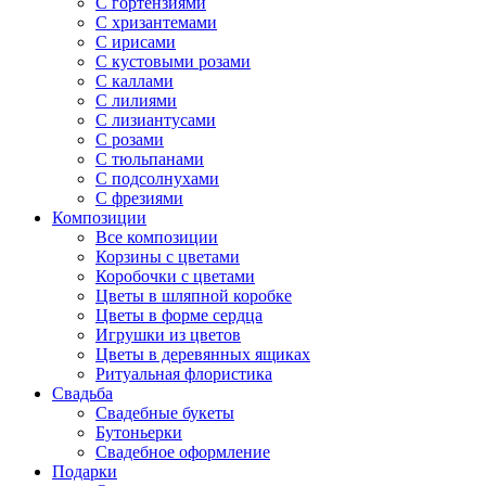
С гортензиями
С хризантемами
С ирисами
С кустовыми розами
С каллами
С лилиями
С лизиантусами
С розами
С тюльпанами
С подсолнухами
С фрезиями
Композиции
Все композиции
Корзины с цветами
Коробочки с цветами
Цветы в шляпной коробке
Цветы в форме сердца
Игрушки из цветов
Цветы в деревянных ящиках
Ритуальная флористика
Свадьба
Свадебные букеты
Бутоньерки
Свадебное оформление
Подарки