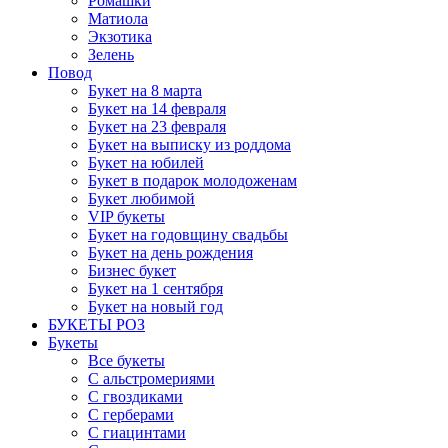
Ромашки
Матиола
Экзотика
Зелень
Повод
Букет на 8 марта
Букет на 14 февраля
Букет на 23 февраля
Букет на выписку из роддома
Букет на юбилей
Букет в подарок молодоженам
Букет любимой
VIP букеты
Букет на годовщину свадьбы
Букет на день рождения
Бизнес букет
Букет на 1 сентября
Букет на новый год
БУКЕТЫ РОЗ
Букеты
Все букеты
С альстромериями
С гвоздиками
С герберами
С гиацинтами