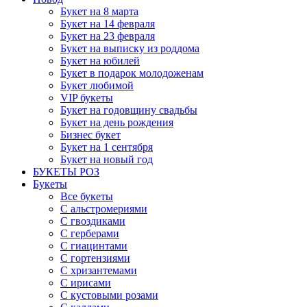
Букет на 8 марта
Букет на 14 февраля
Букет на 23 февраля
Букет на выписку из роддома
Букет на юбилей
Букет в подарок молодоженам
Букет любимой
VIP букеты
Букет на годовщину свадьбы
Букет на день рождения
Бизнес букет
Букет на 1 сентября
Букет на новый год
БУКЕТЫ РОЗ
Букеты
Все букеты
С альстромериями
С гвоздиками
С герберами
С гиацинтами
С гортензиями
С хризантемами
С ирисами
С кустовыми розами