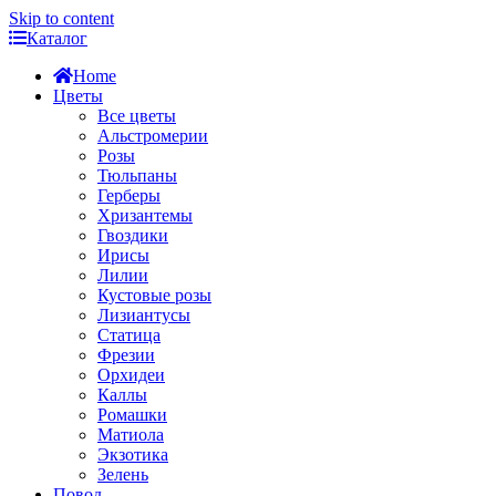
Skip to content
Каталог
Home
Цветы
Все цветы
Альстромерии
Розы
Тюльпаны
Герберы
Хризантемы
Гвоздики
Ирисы
Лилии
Кустовые розы
Лизиантусы
Статица
Фрезии
Орхидеи
Каллы
Ромашки
Матиола
Экзотика
Зелень
Повод