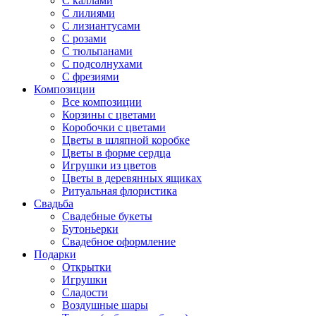
С каллами
С лилиями
С лизиантусами
С розами
С тюльпанами
С подсолнухами
С фрезиями
Композиции
Все композиции
Корзины с цветами
Коробочки с цветами
Цветы в шляпной коробке
Цветы в форме сердца
Игрушки из цветов
Цветы в деревянных ящиках
Ритуальная флористика
Свадьба
Свадебные букеты
Бутоньерки
Свадебное оформление
Подарки
Открытки
Игрушки
Сладости
Воздушные шары