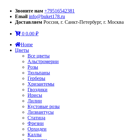
Звоните нам
+79516542381
Email
info@buket178.ru
Доставляем
Россия, г. Санкт-Петербург, г. Москва
0
0.00
₽
Home
Цветы
Все цветы
Альстромерии
Розы
Тюльпаны
Герберы
Хризантемы
Гвоздики
Ирисы
Лилии
Кустовые розы
Лизиантусы
Статица
Фрезии
Орхидеи
Каллы