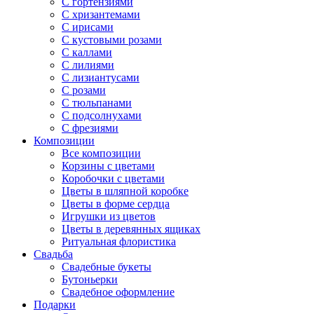
С гортензиями
С хризантемами
С ирисами
С кустовыми розами
С каллами
С лилиями
С лизиантусами
С розами
С тюльпанами
С подсолнухами
С фрезиями
Композиции
Все композиции
Корзины с цветами
Коробочки с цветами
Цветы в шляпной коробке
Цветы в форме сердца
Игрушки из цветов
Цветы в деревянных ящиках
Ритуальная флористика
Свадьба
Свадебные букеты
Бутоньерки
Свадебное оформление
Подарки